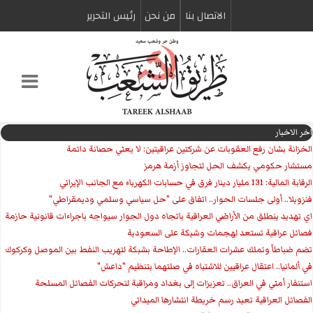
الاتصال بنا
من نحن
رئیس التحریر
اخر الاخبار
الخزانة بشان رفع العقوبات عن شركتين عراقيتين: لا يعني حصانة دائمة
مستشار حكومي يكشف الحل لتجاوز أزمة هرمز
الرقابة المالية: 131 مليار دينار فرق في حسابات الكهرباء مع الجانب الإيراني
فنزويلا.. أولى جلسات الحوار.. اتفاق على "حل سياسي وسلمي وديمقراطي"
اي تهديد ينطلق من الأراضي العراقية باتجاه دول الجوار سيواجه باجراءات قانونية حازمة
فصائل عراقية تستعد لهجمات وشيكة على السعودية
تضم ضباطاً وتملك عشرات العقارات.. الإطاحة بشبكة لتهريب النفط بين الموصل وكركوك
في ألمانيا.. اعتقال عراقيين للاشتباه في صلتهما بتنظيم "داعش"
استنفار أمني في العراق.. تعزيزات إلى بغداد ومراقبة لتحركات الفصائل المسلحة
الفصائل العراقية تعيد رسم خريطة انتشارها الميداني