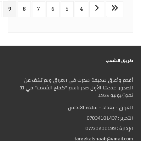
9
8
7
6
5
4
طریق الشعب
أقدم وأعرق صحيفة صدرت في العراق ولم تكف عن
الصدور. عددها الأول صدر باسم "كفاح الشعب" في 31
تموز/يوليو 1935.
العراق - بغداد - ساحة الاندلس
التحریر :
07834101437
الإدارة :
07730200199
tareekalshaab@gmail.com