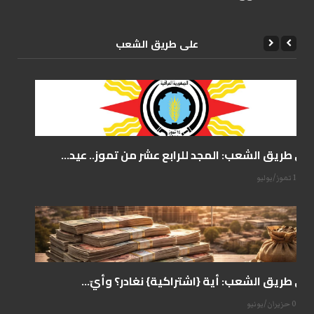
علی طریق الشعب
على طريق الشعب: المجد للرابع عشر من تموز.. عيد...
14 تموز/يوليو
على طريق الشعب: أية {اشتراكية} نغادر؟ وأيّ...
07 حزيران/يونيو