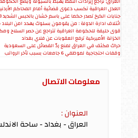
العراق: تراجع إيرادات النفط يهبط بالسيولة ويضع الحكوم
العدل العراقية تكسب دعوى قضائية أمام المحاكم الأردني
جنايات الكرخ تصدر حكما على باسم خشان بالحبس الشديد 3 سنوات وغرامة مالية
ائتلاف ادارة الدولة : من يقومون بسلوك يهدد امن البلاد 
قوى حليفة للحكومة العراقية تتراجع عن حصر السلاح ومك
الخزانة الأميركية ترفع العقوبات عن فلاي بغداد
حراك مكثف في العراق لمنع ردّ الفصائل على السعودية
وقفات احتجاجية لموظفي 6 جامعات بسبب تأخر الرواتب
معلومات الاتصال
العنوان :
العراق - بغداد - ساحة الاند