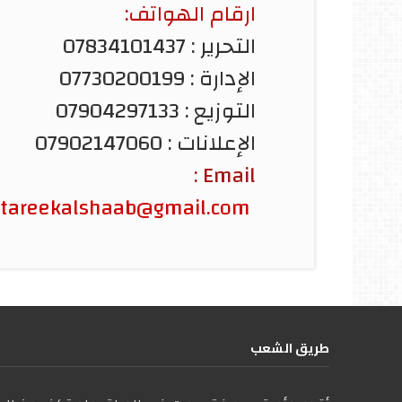
ارقام الهواتف:
التحرير : 07834101437
الإدارة : 07730200199
التوزيع : 07904297133
الإعلانات : 07902147060
Email :
tareekalshaab@gmail.com
طریق الشعب