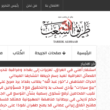
الاتصال بنا
من نحن
رئیس التحریر
الرئیسیة
صفحات الجریدة
الكُتاب
مو
اخر الاخبار
استنفار أمني في العراق.. تعزيزات إلى بغداد ومراقبة لتح
الفصائل العراقية تعيد رسم خريطة انتشارها الميداني
الحراك المناهض لـ"خور عبد الله" يطالب بغداد برد صريح 
"بيع سيارات" يؤدي لسحب يد والتحقيق مع 3 مسؤولين في صحة الديوانية
‏ نقيب المحامين ترفع شكوى رسمية بشأن التوسع في الجا
حكم تاريخي في بريطانيا: مناهضة الصهيونية معتقد فلس
مقترح اتفاق إيراني عماني قد يمنح طهران نفوذا على حرك