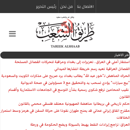
الاتصال بنا
من نحن
رئیس التحریر
اخر الاخبار
استنفار أمني في العراق.. تعزيزات إلى بغداد ومراقبة لتحركات الفصائل المسلحة
الفصائل العراقية تعيد رسم خريطة انتشارها الميداني
الحراك المناهض لـ"خور عبد الله" يطالب بغداد برد صريح على مذكرات الكويت والسعودية
"بيع سيارات" يؤدي لسحب يد والتحقيق مع 3 مسؤولين في صحة الديوانية
‏ نقيب المحامين ترفع شكوى رسمية بشأن التوسع في الجامعات الاستثمارية وأقسام
القانون
حكم تاريخي في بريطانيا: مناهضة الصهيونية معتقد فلسفي محمي بالقانون
مقترح اتفاق إيراني عماني قد يمنح طهران نفوذا على حركة السفن في هرمز وسط استمرار
الخلافات
العراق: تراجع إيرادات النفط يهبط بالسيولة ويضع الحكومة في ورطة