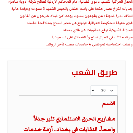
العدل العراقية تكسب دعوى قضائية أمام المحاكم الأردنية لصالح شركة أدوية سامراء
جنايات الكرخ تصدر حكما على باسم خشان بالحبس الشديد 3 سنوات وغرامة مالية
ائتلاف ادارة الدولة : من يقومون بسلوك يهدد امن البلاد خارجون عن القانون
قوى حليفة للحكومة العراقية تتراجع عن حصر السلاح ومكافحة الفساد
الخزانة الأميركية ترفع العقوبات عن فلاي بغداد
حراك مكثف في العراق لمنع ردّ الفصائل على السعودية
وقفات احتجاجية لموظفي 6 جامعات بسبب تأخر الرواتب
طريق الشعب
عدد الإظهارات:
الاسم
مشاريع الحرق الاستثماري تثير جدلاً
واسعاً.. النفايات في بغداد.. أزمة خدمات