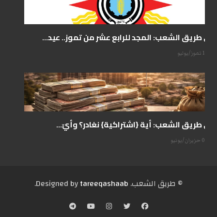
على طريق الشعب: المجد للرابع عشر من تموز.. عيد...
14 تموز/يوليو
على طريق الشعب: أية {اشتراكية} نغادر؟ وأيّ...
07 حزيران/يونيو
© طریق الشعب. Designed by
tareeqashaab
.