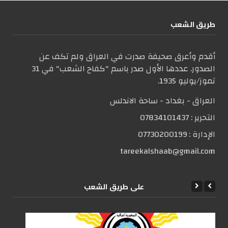
طریق الشعب
أقدم وأعرق صحيفة صدرت في العراق ولم تكف عن
الصدور. عددها الأول صدر باسم "كفاح الشعب" في 31
تموز/يوليو 1935.
العراق - بغداد - ساحة الاندلس
التحریر :
07834101437
الإدارة :
07730200199
tareekalshaab@gmail.com
علی طریق الشعب