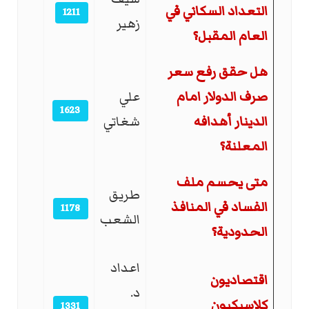
التعداد السكاني في
1211
زهير
العام المقبل؟
هل حقق رفع سعر
صرف الدولار امام
علي
1623
الدينار أهدافه
شغاتي
المعلنة؟
متى يحسم ملف
طريق
الفساد في المنافذ
1178
الشعب
الحدودية؟
اعداد
اقتصاديون
د.
كلاسيكيون
1331