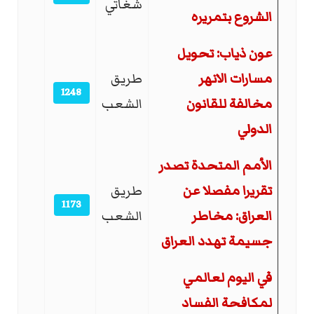
شغاتي
الشروع بتمريره
عون ذياب: تحويل
مسارات الانهر
طريق
1248
مخالفة للقانون
الشعب
الدولي
الأمم المتحدة تصدر
تقريرا مفصلا عن
طريق
1173
العراق: مخاطر
الشعب
جسيمة تهدد العراق
في اليوم لعالمي
لمكافحة الفساد