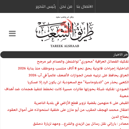
الاتصال بنا
من نحن
رئیس التحریر
اخر الاخبار
تفكيك الفصائل العراقية "محوري" لواشنطن والصدام غير مرجح
الداخلية: إجراءات قانونية بحق نحو 8 آلاف منتسب وموظف منذ بداية 2026
العراق يحافظ على ترتيبه ضمن الجوازات الأضعف عالمياً في آب 2026
الكعبي يحذر من "الدبلوماسية" مع السعودية: لن يكون الرد إلا عسكريا
العبودي: تفكيك شبكة بحوزتها طائرات مسيرة كانت تخطط لتنفيذ هجمات ضد أهداف
معينة
القبض على 6 متهمين بقضية تزوير قطع الأراضي في بلدية الناصرية
اعتقال محمد الهجف المقرب من أبو مازن على خلفية استحواذه على أموال العقود
بصلاح الدين
مصادر : بارزاني نقل رسائل بين الزيدي والشرع... ومهد لزيارة دمشق