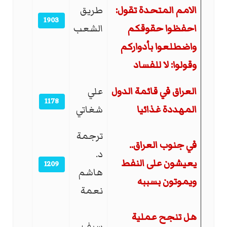
الامم المتحدة تقول:
طريق
1903
احفظوا حقوقكم
الشعب
واضطلعوا بأدواركم
وقولوا: لا للفساد
العراق في قائمة الدول
علي
1178
المهددة غذائيا
شغاتي
ترجمة
في جنوب العراق..
د.
يعيشون على النفط
1209
هاشم
ويموتون بسببه
نعمة
هل تنجح عملية
سيف