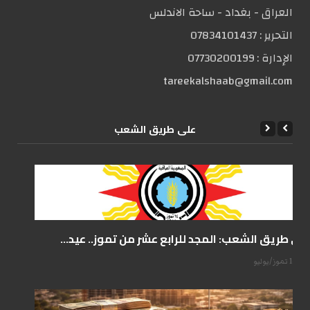
العراق - بغداد - ساحة الاندلس
التحریر :
07834101437
الإدارة :
07730200199
tareekalshaab@gmail.com
علی طریق الشعب
على طريق الشعب: المجد للرابع عشر من تموز.. عيد...
14 تموز/يوليو