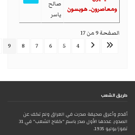
صالح
ومعاصرون.. هوبسون
ياسر
الصفحة 9 من 17
9
8
7
6
5
4
طریق الشعب
أقدم وأعرق صحيفة صدرت في العراق ولم تكف عن
الصدور. عددها الأول صدر باسم "كفاح الشعب" في 31
تموز/يوليو 1935.