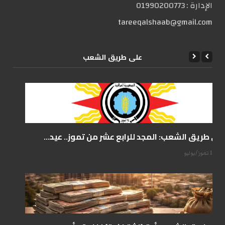
الإدارة :
01990200773
tareeqalshaab@gmail.com
علی طریق الشعب
على طريق الشعب: المجد للرابع عشر من تموز.. عيد...
14 تموز/يوليو