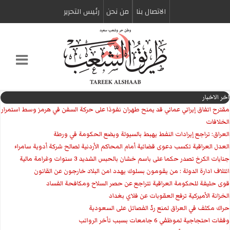
الاتصال بنا
من نحن
رئیس التحریر
اخر الاخبار
مقترح اتفاق إيراني عماني قد يمنح طهران نفوذا على حركة السفن في هرمز وسط استمرار
الخلافات
العراق: تراجع إيرادات النفط يهبط بالسيولة ويضع الحكومة في ورطة
العدل العراقية تكسب دعوى قضائية أمام المحاكم الأردنية لصالح شركة أدوية سامراء
جنايات الكرخ تصدر حكما على باسم خشان بالحبس الشديد 3 سنوات وغرامة مالية
ائتلاف ادارة الدولة : من يقومون بسلوك يهدد امن البلاد خارجون عن القانون
قوى حليفة للحكومة العراقية تتراجع عن حصر السلاح ومكافحة الفساد
الخزانة الأميركية ترفع العقوبات عن فلاي بغداد
حراك مكثف في العراق لمنع ردّ الفصائل على السعودية
وقفات احتجاجية لموظفي 6 جامعات بسبب تأخر الرواتب