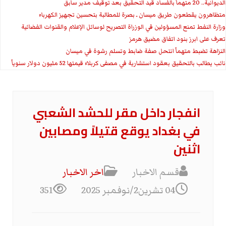
الديوانية.. 20 متهماً بالفساد قيد التحقيق بعد توقيف مدير سابق
متظاهرون يقطعون طريق ميسان ـ بصرة للمطالبة بتحسين تجهيز الكهرباء
وزارة النفط تمنع المسؤولين في الوزراة التصريح لوسائل الإعلام والقنوات الفضائية
تعرف على ابرز بنود اتفاق مضيق هرمز
النزاهة تضبط متهماً انتحل صفة ضابط وتسلم رشوة في ميسان
نائب يطالب بالتحقيق بعقود استشارية في مصفى كربلاء قيمتها 52 مليون دولار سنوياً
انفجار داخل مقر للحشد الشعبي
في بغداد يوقع قتيلاً ومصابين
اثنين
قسم الاخبار
اخر الاخبار
04 تشرين2/نوفمبر 2025
351