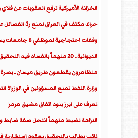
الخزانة الأميركية ترفع العقوبات عن فلاي 
حراك مكثف في العراق لمنع ردّ الفصائل ع
وقفات احتجاجية لموظفي 6 جامعات بسبب تأخر الرواتب
الديوانية.. 20 متهماً بالفساد قيد التحقيق بعد توقيف مدير سابق
متظاهرون يقطعون طريق ميسان ـ بصرة لل
وزارة النفط تمنع المسؤولين في الوزراة الت
تعرف على ابرز بنود اتفاق مضيق هرمز
النزاهة تضبط متهماً انتحل صفة ضابط و
نائب يطالب بالتحقيق بعقود استشارية في مصفى كربلاء ق