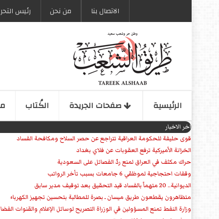
الاتصال بنا
من نحن
رئیس التحری
الرئیسیة
صفحات الجریدة
الكُتاب
مو
اخر الاخبار
قوى حليفة للحكومة العراقية تتراجع عن حصر السلاح ومكافحة الفساد
الخزانة الأميركية ترفع العقوبات عن فلاي بغداد
حراك مكثف في العراق لمنع ردّ الفصائل على السعودية
وقفات احتجاجية لموظفي 6 جامعات بسبب تأخر الرواتب
الديوانية.. 20 متهماً بالفساد قيد التحقيق بعد توقيف مدير سابق
متظاهرون يقطعون طريق ميسان ـ بصرة للمطالبة بتحسين تجهيز الكهرباء
وزارة النفط تمنع المسؤولين في الوزراة التصريح لوسائل الإعلام والقنوات الفضائ