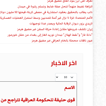
تعرف على ابرز بنود اتفاق مضيق هرمز
النزاهة تضبط متهماً انتحل صفة ضابط وتسلم رشوة في ميسان
نائب يطالب بالتحقيق بعقود استشارية في مصفى كربلاء قيمتها 52 مليون دولار سنوياً
الأمم المتحدة: غزة لا تزال غير آمنة للمدنيين وسط استمرار العمليات العسكرية
الزيدي يزور ديوان الرقابة المالية ويصدر عدة توجيهات
إيران تكشف شروطها مقابل إعادة حركة السفن عبر مضيق هرمز
"دانة غاز" و"نفط الهلال" تبدءان توريد الغاز إلى بغداد من حقل خورمور
عبور ناقلات محملة بالخام العراقي عبر مضيق هرمز
اخر الاخبار
عدد الإظهارات:
الاسم
المقالات
قوى حليفة للحكومة العراقية تتراجع عن