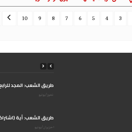
10
9
8
7
6
5
4
3
على طريق الشعب: المجد للرابع 
14 تموز/يوليو
على طريق الشعب: أية {اشتراكية
07 حزيران/يونيو