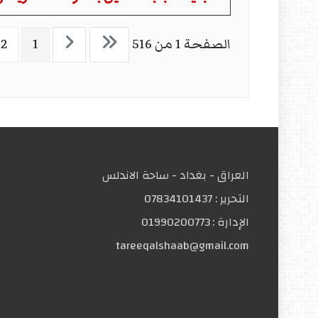
الصفحة 1 من 516
1
2
العراق - بغداد - ساحة الاندلس
التحریر :
07834101437
الإدارة :
01990200773
tareeqalshaab@gmail.com