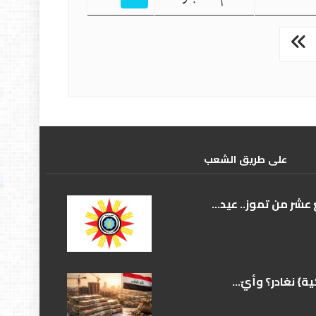
علی طریق الشعب
عشر من تموز.. عيد...
} نغادر؟ وأيّ...