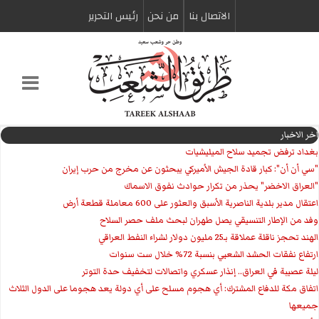
الاتصال بنا
من نحن
رئیس التحریر
اخر الاخبار
بغداد ترفض تجميد سلاح الميليشيات
"سي أن أن": كبار قادة الجيش الأميركي يبحثون عن مخرج من حرب إيران
"العراق الاخضر" يحذر من تكرار حوادث نفوق الاسماك
اعتقال مدير بلدية الناصرية الأسبق والعثور على 600 معاملة قطعة أرض
وفد من الإطار التنسيقي يصل طهران لبحث ملف حصر السلاح
الهند تحجز ناقلة عملاقة بـ25 مليون دولار لشراء النفط العراقي
ارتفاع نفقات الحشد الشعبي بنسبة 72% خلال ست سنوات
ليلة عصيبة في العراق.. إنذار عسكري واتصالات لتخفيف حدة التوتر
‏اتفاق مكة للدفاع المشترك: أي هجوم مسلح على أي دولة يعد هجوما على الدول الثلاث
جميعها