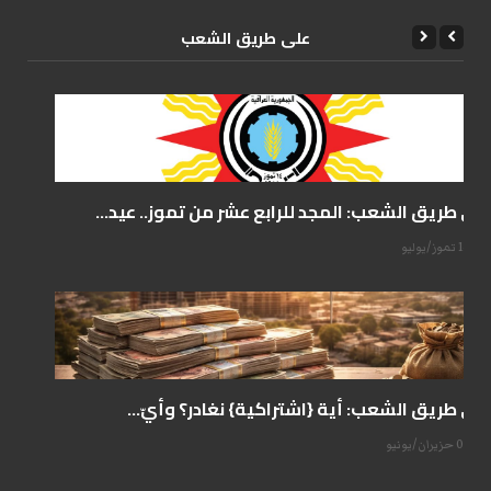
علی طریق الشعب
على طريق الشعب: المجد للرابع عشر من تموز.. عيد...
14 تموز/يوليو
على طريق الشعب: أية {اشتراكية} نغادر؟ وأيّ...
07 حزيران/يونيو