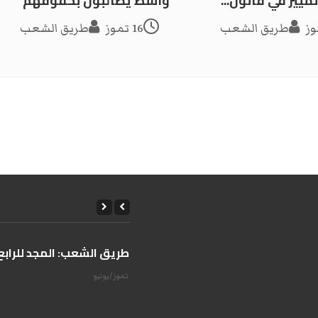
ييز في قانون...
واسط يطالبون بحقوقهم
طريق الشعب
16 تموز
طريق الشعب
على طريق الشعب: المجد للرابع 
14 تموز/يوليو