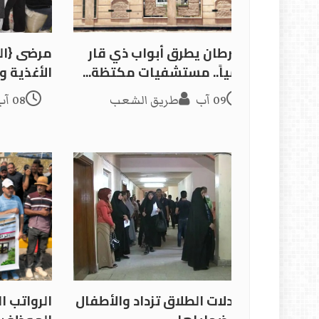
السرطان يطرق أبواب ذي قار
مرضى {الس
يومياً.. مستشفيات مكتظة...
الأغذية 
09 آب
طريق الشعب
08 آب
معدلات الطلاق تزداد والأطفال
الرواتب ا