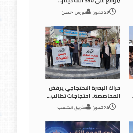
{نوقع على 350 ألف دينار...
29 تموز
نورس حسن
حراك البصرة الاحتجاجي يرفض
المحاصصة.. احتجاجات تطالب...
26 تموز
طريق الشعب