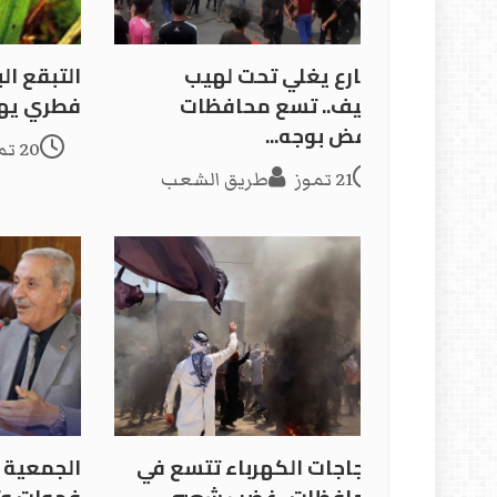
الشارع يغلي تحت لهيب
التبقع ال
الصيف.. تسع محافظات
فطري يهدد
تنتفض بوجه...
20 تموز
21 تموز
طريق الشعب
احتجاجات الكهرباء تتسع في
الجمعية ا