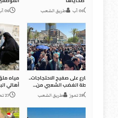
أول ضحاياها
الموظفين
06 آب
طريق الشعب
06 آب
الشارع على صفيح الاحتجاجات..
مياه ملوّ
خريطة الغضب الشعبي من...
أهالي الب
28 تموز
طريق الشعب
27 تموز