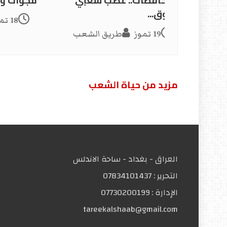
المحافظات.. غضب شعبي
فجوات وتم
يطوق...
18 تموز
19 تموز
طريق الشعب
مزید من حیاة الشعب
العراق - بغداد - ساحة الاندلس
التحریر :
07834101437
الإدارة :
07730200199
tareekalshaab@gmail.com