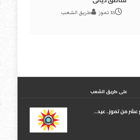
مناطق ديالى
15 تموز
طريق الشعب
علی طریق الشعب
عشر من تموز.. عيد...