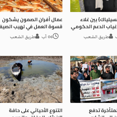
يلياك} بين غلاء
عمال أفران الصمون يشكون
وغياب الدعم الحكومي
قسوة العمل في لهيب الصيف
طريق الشعب
06 آب
طريق الشعب
لمتأخرة تدفع
التنوع الأحيائي على حافة