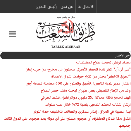
الاتصال بنا
من نحن
رئیس التحریر
اخر الاخبار
بغداد ترفض تجميد سلاح الميليشيات
"سي أن أن": كبار قادة الجيش الأميركي يبحثون عن مخرج من حرب إيران
"العراق الاخضر" يحذر من تكرار حوادث نفوق الاسماك
اعتقال مدير بلدية الناصرية الأسبق والعثور على 600 معاملة قطعة أرض
وفد من الإطار التنسيقي يصل طهران لبحث ملف حصر السلاح
الهند تحجز ناقلة عملاقة بـ25 مليون دولار لشراء النفط العراقي
ارتفاع نفقات الحشد الشعبي بنسبة 72% خلال ست سنوات
ليلة عصيبة في العراق.. إنذار عسكري واتصالات لتخفيف حدة التوتر
‏اتفاق مكة للدفاع المشترك: أي هجوم مسلح على أي دولة يعد هجوما على الدول الثلاث
جميعها