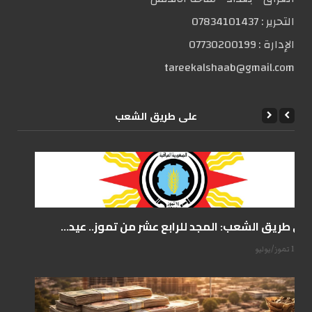
التحریر :
07834101437
الإدارة :
07730200199
tareekalshaab@gmail.com
علی طریق الشعب
على طريق الشعب: المجد للرابع عشر من تموز.. عيد...
14 تموز/يوليو