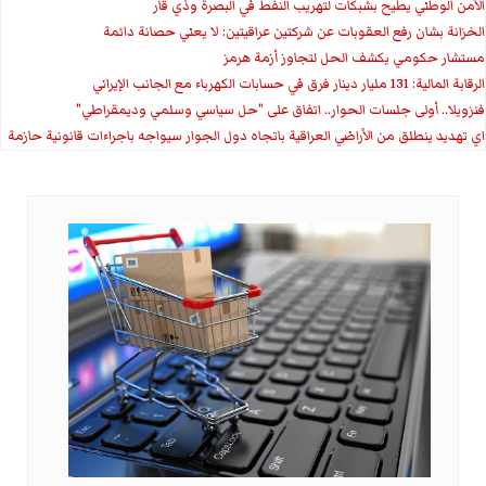
الأمن الوطني يطيح بشبكات لتهريب النفط في البصرة وذي قار
الخزانة بشان رفع العقوبات عن شركتين عراقيتين: لا يعني حصانة دائمة
مستشار حكومي يكشف الحل لتجاوز أزمة هرمز
الرقابة المالية: 131 مليار دينار فرق في حسابات الكهرباء مع الجانب الإيراني
فنزويلا.. أولى جلسات الحوار.. اتفاق على "حل سياسي وسلمي وديمقراطي"
اي تهديد ينطلق من الأراضي العراقية باتجاه دول الجوار سيواجه باجراءات قانونية حازمة