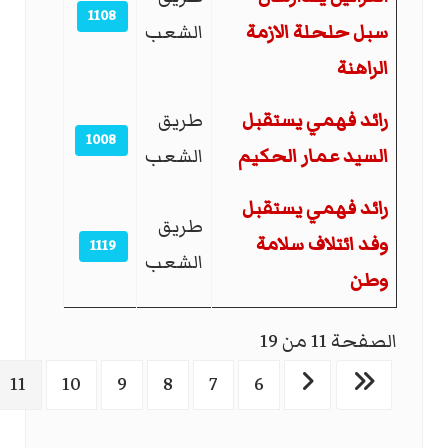
1108
سبل حلحلة الازمة
الشعب
الراهنة
رائد فهمي يستقبل
طريق
1008
السيد عمار الحكيم
الشعب
رائد فهمي يستقبل
طريق
وفد ائتلاف سلامة
1119
الشعب
وطن
الصفحة 11 من 19
11
10
9
8
7
6