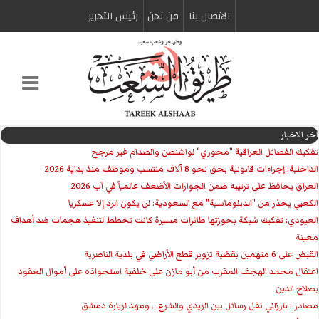
الاتصال بنا
من نحن
رئیس التحریر
اخر الاخبار
تفكيك الفصائل العراقية "محوري" لواشنطن والصدام غير مرجح
الداخلية: إجراءات قانونية بحق نحو 8 آلاف منتسب وموظف منذ بداية 2026
العراق يحافظ على ترتيبه ضمن الجوازات الأضعف عالمياً في آب 2026
الكعبي يحذر من "الدبلوماسية" مع السعودية: لن يكون الرد إلا عسكريا
العبودي: تفكيك شبكة بحوزتها طائرات مسيرة كانت تخطط لتنفيذ هجمات ضد أهداف
معينة
القبض على 6 متهمين بقضية تزوير قطع الأراضي في بلدية الناصرية
اعتقال محمد الهجف المقرب من أبو مازن على خلفية استحواذه على أموال العقود
بصلاح الدين
مصادر : بارزاني نقل رسائل بين الزيدي والشرع... ومهد لزيارة دمشق