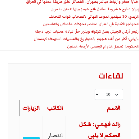
خلايا أصغر وارتباط مباشر بطهران.. الفصائل تغيّر طريقة عملها في العراق
إيران تطرح 6 شروط مقابل فتح هرمز بينها تتعلق بالعراق
الزيدي: 30 سبتمبر الموعد النهائي لانسحاب قوات التحالف
الحواجز الأمنية في العراق تحاصر تحرّكات الفصائل والفاسدين
رئيس أركان الجيش يصل كركوك ويقرر حلّ قيادة عمليات غرب دجلة
بارزاني: أكثر من ألف هجوم بالصواريخ والمسيرات استهدف كردستان
الحكومة تعطل الدوام الرسمي الأربعاء المقبل
لقاءات
عدد الإظهارات:
الاسم
الكاتب
الزيارات
المقالات
رائد فهمي : شكل
الحكم لا يلبي
انتصار