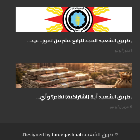
على طريق الشعب: المجد للرابع عشر من تموز.. عيد...
14 تموز/يوليو
على طريق الشعب: أية {اشتراكية} نغادر؟ وأيّ...
07 حزيران/يونيو
© طریق الشعب. Designed by
tareeqashaab
.