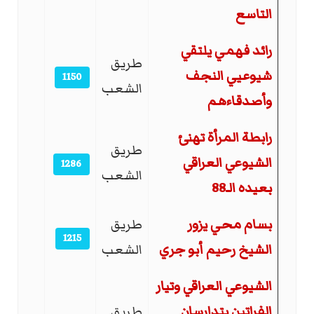
التاسع
رائد فهمي يلتقي
طريق
شيوعيي النجف
1150
الشعب
وأصدقاءهم
رابطة المرأة تهنئ
طريق
الشيوعي العراقي
1286
الشعب
بعيده الـ88
بسام محي يزور
طريق
1215
الشيخ رحيم أبو جري
الشعب
الشيوعي العراقي وتيار
الفراتين يتدارسان
طريق