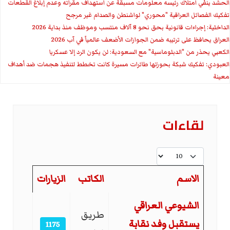
الحشد ينفي امتلاك رئيسه معلومات مسبقة عن استهداف مقراته وعدم إبلاغ القطعات
تفكيك الفصائل العراقية "محوري" لواشنطن والصدام غير مرجح
الداخلية: إجراءات قانونية بحق نحو 8 آلاف منتسب وموظف منذ بداية 2026
العراق يحافظ على ترتيبه ضمن الجوازات الأضعف عالمياً في آب 2026
الكعبي يحذر من "الدبلوماسية" مع السعودية: لن يكون الرد إلا عسكريا
العبودي: تفكيك شبكة بحوزتها طائرات مسيرة كانت تخطط لتنفيذ هجمات ضد أهداف
معينة
لقاءات
عدد الإظهارات:
الاسم
الكاتب
الزيارات
المقالات
الشيوعي العراقي
طريق
يستقبل وفد نقابة
1175