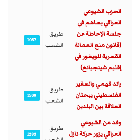
الحزب الشيوعي
العراقي يساهم في
جلسة الإحاطة عن
طريق
1057
(قانون منع العمالة
الشعب
القسرية للويغور في
إقليم شينجيانغ)
رائد فهمي والسفير
طريق
الفلسطيني يبحثان
1509
الشعب
العلاقة بين البلدين
وفد من الشيوعي
طريق
العراقي يزور حركة نازل
1283
الشعب