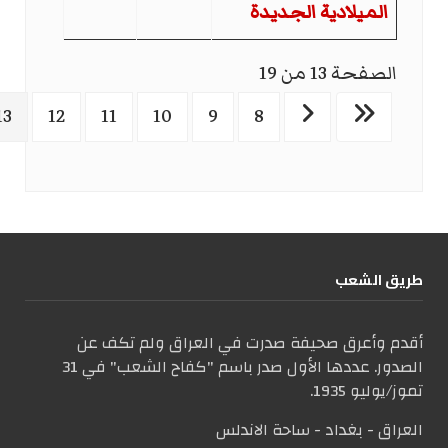
الميلادية الجديدة
الصفحة 13 من 19
13
12
11
10
9
8
طریق الشعب
أقدم وأعرق صحيفة صدرت في العراق ولم تكف عن
الصدور. عددها الأول صدر باسم "كفاح الشعب" في 31
تموز/يوليو 1935.
العراق - بغداد - ساحة الاندلس