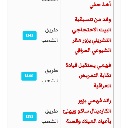
آخذ حقي
وفد من تنسيقية
البيت الاحتجاجي
طريق
1141
التشريني يزور مقر
الشعب
الشيوعي العراقي
فهمي يستقبل قيادة
طريق
نقابة التمريض
1460
الشعب
العراقية
رائد فهمي يزور
الكاردينال ساكو ويهنئ
طريق
1131
بأعياد الميلاد والسنة
الشعب