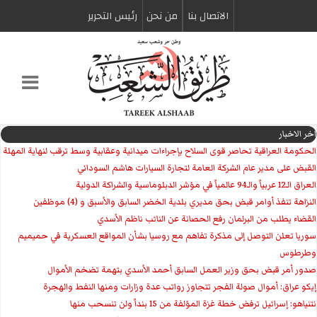
الاتصال بنا
من نحن
رئیس التحریر
اخر الاخبار
الحكومة العراقية تحاصر قوى السلاح بإجراءات ميدانية وعقابية وسط ترقب لنهاية المهلة
القبض على مدير عام الشركة العامة لتجارة السيارات هاشم السوداني
العراق الـ12 عربياً والـ94 عالمياً في مؤشر الدبلوماسية والشراكة الدولية
النزاهة تنفذ أوامر قبض بحق مديري بلدية الخضر السابق والأسبق و (4) موظفين
القضاء يطلب من البرلمان رفع الحصانة عن النائب ناظم الأسدي
سوريا تعلن التوصل إلى مذكرة تفاهم مع روسيا بشأن المواقع العسكرية في حميميم
وطرطوس
صدور أمر قبض بحق وزير العمل السابق أحمد الأسدي بتهمة تضخم الأموال
إيكو عراق: أموال صولة الفجر تتجاوز رواتب عدة وزارات ومنها النفط والهجرة
نتنياهو: إسرائيل ترفض خطة غزة المؤلفة من 15 بنداً ولن تنسحب منها