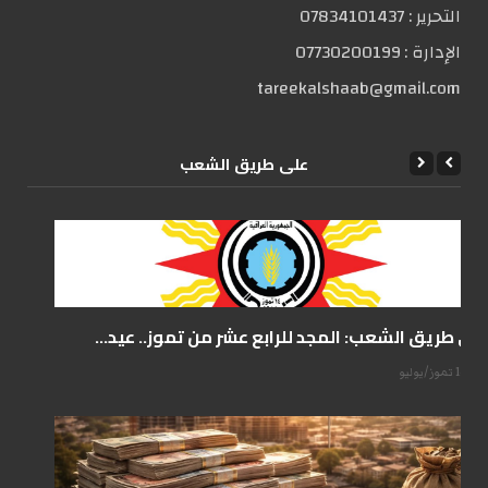
التحریر :
07834101437
الإدارة :
07730200199
tareekalshaab@gmail.com
علی طریق الشعب
على طريق الشعب: المجد للرابع عشر من تموز.. عيد...
14 تموز/يوليو