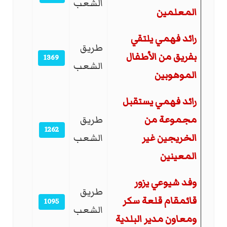
الشعب
المعلمين
رائد فهمي يلتقي
طريق
بفريق من الأطفال
1369
الشعب
الموهوبين
رائد فهمي يستقبل
مجموعة من
طريق
1262
الخريجين غير
الشعب
المعينين
وفد شيوعي يزور
طريق
قائمقام قلعة سكر
1095
الشعب
ومعاون مدير البلدية