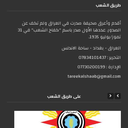
طریق الشعب
أقدم وأعرق صحيفة صدرت في العراق ولم تكف عن
الصدور. عددها الأول صدر باسم "كفاح الشعب" في 31
تموز/يوليو 1935.
العراق - بغداد - ساحة الاندلس
التحریر :
07834101437
الإدارة :
07730200199
tareekalshaab@gmail.com
علی طریق الشعب