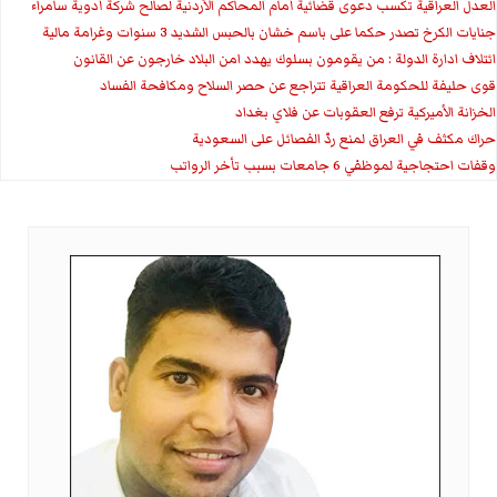
العدل العراقية تكسب دعوى قضائية أمام المحاكم الأردنية لصالح شركة أدوية سامراء
جنايات الكرخ تصدر حكما على باسم خشان بالحبس الشديد 3 سنوات وغرامة مالية
ائتلاف ادارة الدولة : من يقومون بسلوك يهدد امن البلاد خارجون عن القانون
قوى حليفة للحكومة العراقية تتراجع عن حصر السلاح ومكافحة الفساد
الخزانة الأميركية ترفع العقوبات عن فلاي بغداد
حراك مكثف في العراق لمنع ردّ الفصائل على السعودية
وقفات احتجاجية لموظفي 6 جامعات بسبب تأخر الرواتب