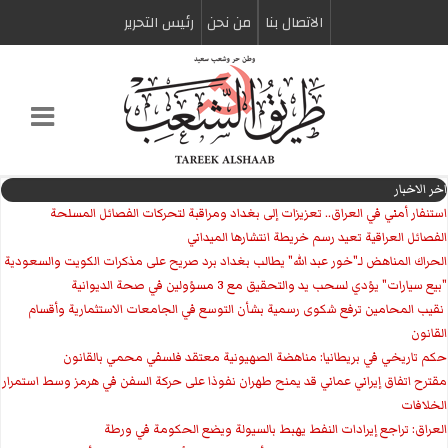
الاتصال بنا
من نحن
رئیس التحریر
اخر الاخبار
استنفار أمني في العراق.. تعزيزات إلى بغداد ومراقبة لتحركات الفصائل المسلحة
الفصائل العراقية تعيد رسم خريطة انتشارها الميداني
الحراك المناهض لـ"خور عبد الله" يطالب بغداد برد صريح على مذكرات الكويت والسعودية
"بيع سيارات" يؤدي لسحب يد والتحقيق مع 3 مسؤولين في صحة الديوانية
‏ نقيب المحامين ترفع شكوى رسمية بشأن التوسع في الجامعات الاستثمارية وأقسام
القانون
حكم تاريخي في بريطانيا: مناهضة الصهيونية معتقد فلسفي محمي بالقانون
مقترح اتفاق إيراني عماني قد يمنح طهران نفوذا على حركة السفن في هرمز وسط استمرار
الخلافات
العراق: تراجع إيرادات النفط يهبط بالسيولة ويضع الحكومة في ورطة