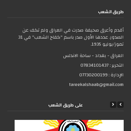
طریق الشعب
أقدم وأعرق صحيفة صدرت في العراق ولم تكف عن
الصدور. عددها الأول صدر باسم "كفاح الشعب" في 31
تموز/يوليو 1935.
العراق - بغداد - ساحة الاندلس
التحریر :
07834101437
الإدارة :
07730200199
tareekalshaab@gmail.com
علی طریق الشعب