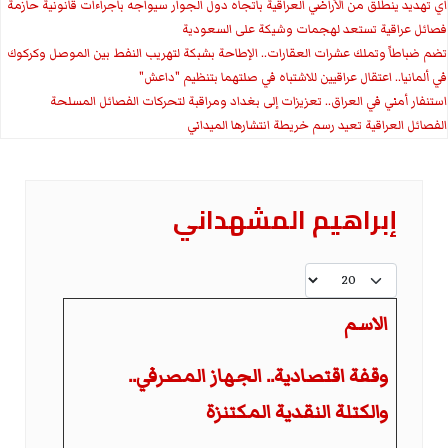
اي تهديد ينطلق من الأراضي العراقية باتجاه دول الجوار سيواجه باجراءات قانونية حازمة
فصائل عراقية تستعد لهجمات وشيكة على السعودية
تضم ضباطاً وتملك عشرات العقارات.. الإطاحة بشبكة لتهريب النفط بين الموصل وكركوك
في ألمانيا.. اعتقال عراقيين للاشتباه في صلتهما بتنظيم "داعش"
استنفار أمني في العراق.. تعزيزات إلى بغداد ومراقبة لتحركات الفصائل المسلحة
الفصائل العراقية تعيد رسم خريطة انتشارها الميداني
إبراهيم المشهداني
عدد الإظهارات:
الاسم
وقفة اقتصادية.. الجهاز المصرفي..
والكتلة النقدية المكتنزة