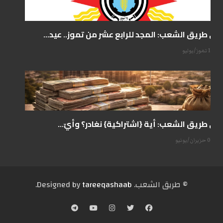
على طريق الشعب: المجد للرابع عشر من تموز.. عيد...
14 تموز/يوليو
على طريق الشعب: أية {اشتراكية} نغادر؟ وأيّ...
07 حزيران/يونيو
© طریق الشعب. Designed by
tareeqashaab
.