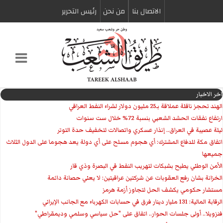
الاتصال بنا
من نحن
رئیس التحریر
اخر الاخبار
الهند تحجز ناقلة عملاقة بـ25 مليون دولار لشراء النفط العراقي
ارتفاع نفقات الحشد الشعبي بنسبة 72% خلال ست سنوات
ليلة عصيبة في العراق.. إنذار عسكري واتصالات لتخفيف حدة التوتر
‏اتفاق مكة للدفاع المشترك: أي هجوم مسلح على أي دولة يعد هجوما على الدول الثلاث
جميعها
الأمن الوطني يطيح بشبكات لتهريب النفط في البصرة وذي قار
الخزانة بشان رفع العقوبات عن شركتين عراقيتين: لا يعني حصانة دائمة
مستشار حكومي يكشف الحل لتجاوز أزمة هرمز
الرقابة المالية: 131 مليار دينار فرق في حسابات الكهرباء مع الجانب الإيراني
فنزويلا.. أولى جلسات الحوار.. اتفاق على "حل سياسي وسلمي وديمقراطي"