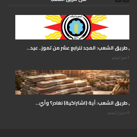
على طريق الشعب: المجد للرابع عشر من تموز.. عيد...
14 تموز/يوليو
على طريق الشعب: أية {اشتراكية} نغادر؟ وأيّ...
07 حزيران/يونيو