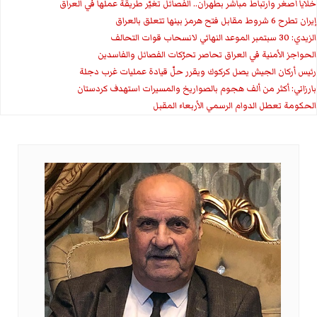
خلايا أصغر وارتباط مباشر بطهران.. الفصائل تغيّر طريقة عملها في العراق
إيران تطرح 6 شروط مقابل فتح هرمز بينها تتعلق بالعراق
الزيدي: 30 سبتمبر الموعد النهائي لانسحاب قوات التحالف
الحواجز الأمنية في العراق تحاصر تحرّكات الفصائل والفاسدين
رئيس أركان الجيش يصل كركوك ويقرر حلّ قيادة عمليات غرب دجلة
بارزاني: أكثر من ألف هجوم بالصواريخ والمسيرات استهدف كردستان
الحكومة تعطل الدوام الرسمي الأربعاء المقبل