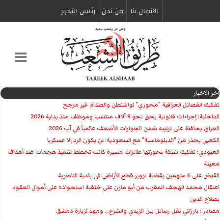
الاتصال بنا
من نحن
رئیس التحریر
اخر الاخبار
تفكيك الفصائل العراقية "محوري" لواشنطن والصدام غير مرجح
الداخلية: إجراءات قانونية بحق نحو 8 آلاف منتسب وموظف منذ بداية 2026
العراق يحافظ على ترتيبه ضمن الجوازات الأضعف عالمياً في آب 2026
الكعبي يحذر من "الدبلوماسية" مع السعودية: لن يكون الرد إلا عسكريا
العبودي: تفكيك شبكة بحوزتها طائرات مسيرة كانت تخطط لتنفيذ هجمات ضد أهداف
معينة
القبض على 6 متهمين بقضية تزوير قطع الأراضي في بلدية الناصرية
اعتقال محمد الهجف المقرب من أبو مازن على خلفية استحواذه على أموال العقود
بصلاح الدين
مصادر : بارزاني نقل رسائل بين الزيدي والشرع... ومهد لزيارة دمشق