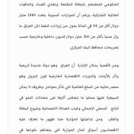
الحكومي المتضخم بالبطالة المقنعة وتغذي الفساد والمافيات
العائلية التشاركية، ورغم أن الموازنات السنوية بلغت 1340 مليار
دولار أكثر من 94 في المائة يمول من إيرادات النفط لكن العراق ما
يزال مدينا بأكثر من 150
مليار دولار كديون داخلية وخارجية حسب
تصريحات محافظ البنك المركزي.
ومن الأهمية بمكان الإشارة
أن العراق
وهو دولة شديدة الريعية
يتأثر بالأزمات والدورات الاقتصادية الخارجية كون البترول وهو
مصدر ماليته من السلع العالمية التي تتأثر بعوامل وظروف لا يمكن
السيطرة عليها محليا ما تنعكس آثارها على معدلات النمو في
الناتج
المحلي الإجمالي وغياب العدالة الاجتماعية وشيوع البطالة
والفقر،
ومن تداعياتها المؤذية جدا ظهور ما تعارف عليه
الاقتصاديون أسواق المال الموازية التي يتعاظم نفوذها في