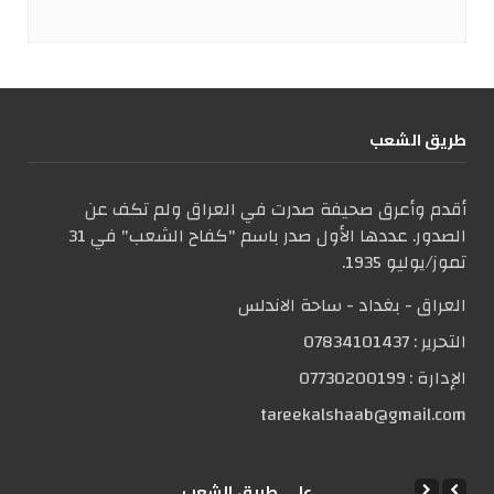
طریق الشعب
أقدم وأعرق صحيفة صدرت في العراق ولم تكف عن
الصدور. عددها الأول صدر باسم "كفاح الشعب" في 31
تموز/يوليو 1935.
العراق - بغداد - ساحة الاندلس
التحریر :
07834101437
الإدارة :
07730200199
tareekalshaab@gmail.com
علی طریق الشعب