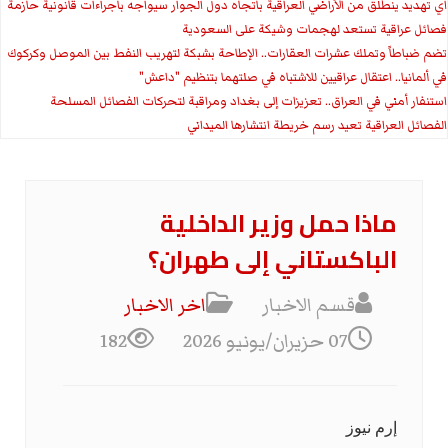
اي تهديد ينطلق من الأراضي العراقية باتجاه دول الجوار سيواجه باجراءات قانونية حازمة
فصائل عراقية تستعد لهجمات وشيكة على السعودية
تضم ضباطاً وتملك عشرات العقارات.. الإطاحة بشبكة لتهريب النفط بين الموصل وكركوك
في ألمانيا.. اعتقال عراقيين للاشتباه في صلتهما بتنظيم "داعش"
استنفار أمني في العراق.. تعزيزات إلى بغداد ومراقبة لتحركات الفصائل المسلحة
الفصائل العراقية تعيد رسم خريطة انتشارها الميداني
ماذا حمل وزير الداخلية
الباكستاني إلى طهران؟
قسم الاخبار
اخر الاخبار
07 حزيران/يونيو 2026
182
إرم نيوز