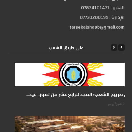
التحریر :
07834101437
الإدارة :
07730200199
tareekalshaab@gmail.com
علی طریق الشعب
على طريق الشعب: المجد للرابع عشر من تموز.. عيد...
14 تموز/يوليو