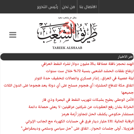
الاتصال بنا
من نحن
رئیس التحریر
اخر الاخبار
الهند تحجز ناقلة عملاقة بـ25 مليون دولار لشراء النفط العراقي
ارتفاع نفقات الحشد الشعبي بنسبة 72% خلال ست سنوات
ليلة عصيبة في العراق.. إنذار عسكري واتصالات لتخفيف حدة التوتر
‏اتفاق مكة للدفاع المشترك: أي هجوم مسلح على أي دولة يعد هجوما على الدول الثلاث
جميعها
الأمن الوطني يطيح بشبكات لتهريب النفط في البصرة وذي قار
الخزانة بشان رفع العقوبات عن شركتين عراقيتين: لا يعني حصانة دائمة
مستشار حكومي يكشف الحل لتجاوز أزمة هرمز
الرقابة المالية: 131 مليار دينار فرق في حسابات الكهرباء مع الجانب الإيراني
فنزويلا.. أولى جلسات الحوار.. اتفاق على "حل سياسي وسلمي وديمقراطي"