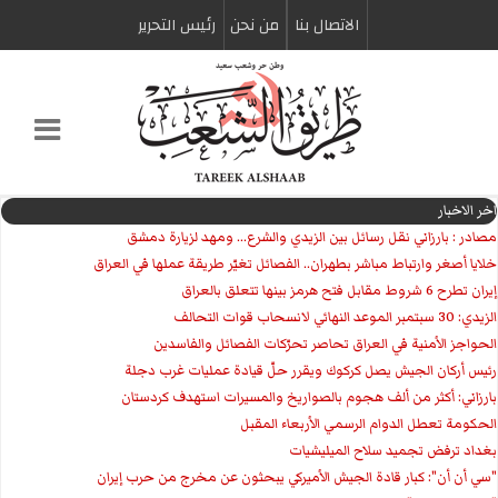
الاتصال بنا
من نحن
رئیس التحریر
اخر الاخبار
مصادر : بارزاني نقل رسائل بين الزيدي والشرع... ومهد لزيارة دمشق
خلايا أصغر وارتباط مباشر بطهران.. الفصائل تغيّر طريقة عملها في العراق
إيران تطرح 6 شروط مقابل فتح هرمز بينها تتعلق بالعراق
الزيدي: 30 سبتمبر الموعد النهائي لانسحاب قوات التحالف
الحواجز الأمنية في العراق تحاصر تحرّكات الفصائل والفاسدين
رئيس أركان الجيش يصل كركوك ويقرر حلّ قيادة عمليات غرب دجلة
بارزاني: أكثر من ألف هجوم بالصواريخ والمسيرات استهدف كردستان
الحكومة تعطل الدوام الرسمي الأربعاء المقبل
بغداد ترفض تجميد سلاح الميليشيات
"سي أن أن": كبار قادة الجيش الأميركي يبحثون عن مخرج من حرب إيران