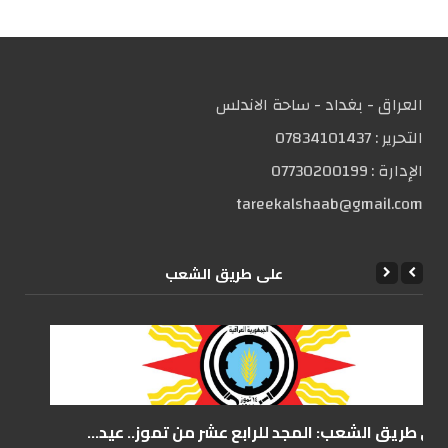
العراق - بغداد - ساحة الاندلس
التحریر :
07834101437
الإدارة :
07730200199
tareekalshaab@gmail.com
علی طریق الشعب
على طريق الشعب: المجد للرابع عشر من تموز.. عيد...