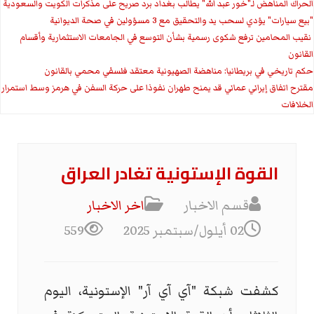
الحراك المناهض لـ"خور عبد الله" يطالب بغداد برد صريح على مذكرات الكويت والسعودية
"بيع سيارات" يؤدي لسحب يد والتحقيق مع 3 مسؤولين في صحة الديوانية
‏ نقيب المحامين ترفع شكوى رسمية بشأن التوسع في الجامعات الاستثمارية وأقسام
القانون
حكم تاريخي في بريطانيا: مناهضة الصهيونية معتقد فلسفي محمي بالقانون
مقترح اتفاق إيراني عماني قد يمنح طهران نفوذا على حركة السفن في هرمز وسط استمرار
الخلافات
القوة الإستونية تغادر العراق
قسم الاخبار
اخر الاخبار
02 أيلول/سبتمبر 2025
559
كشفت شبكة "آي آي آر" الإستونية، اليوم