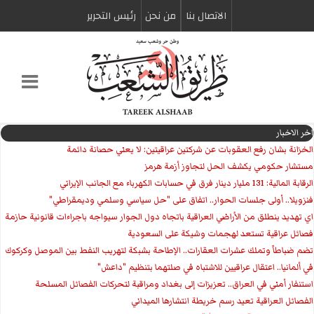
الاتصال بنا
من نحن
رئیس التحریر
اخر الاخبار
الخزانة بشان رفع العقوبات عن شركتين عراقيتين: لا يعني حصانة دائمة
مستشار حكومي يكشف الحل لتجاوز أزمة هرمز
الرقابة المالية: 131 مليار دينار فرق في حسابات الكهرباء مع الجانب الإيراني
فنزويلا.. أولى جلسات الحوار.. اتفاق على "حل سياسي وسلمي وديمقراطي"
اي تهديد ينطلق من الأراضي العراقية باتجاه دول الجوار سيواجه باجراءات قانونية حازمة
فصائل عراقية تستعد لهجمات وشيكة على السعودية
تضم ضباطاً وتملك عشرات العقارات.. الإطاحة بشبكة لتهريب النفط بين الموصل وكركوك
في ألمانيا.. اعتقال عراقيين للاشتباه في صلتهما بتنظيم "داعش"
استنفار أمني في العراق.. تعزيزات إلى بغداد ومراقبة لتحركات الفصائل المسلحة
الفصائل العراقية تعيد رسم خريطة انتشارها الميداني