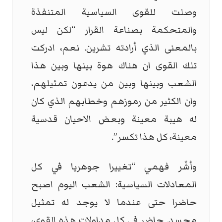
وصلت للقوى السياسية المتنفذة
والمتحكمة بصناعة القرار “لكن ليس
بالمعنى الذي أرادته تشرين. نعم، ادركت
تلك القوى ان هناك هوة بينها وبين هذا
الشعب وبينها وبين من يدعون تمثيلهم،
وان الكثير من رموزهم وخطابهم الذي كان
له هيبة معينة وبعض الاحيان قدسية
معينة، كل هذا تكسر”.
وأشّر فهمي “تغييرا جوهريا في كل
المعادلات السياسية: الشعب اليوم اصبح
حاضرا حتى عندما لا يوجد له تمثيل
مجسد. حاضر في كل مداولات هذه القوى،