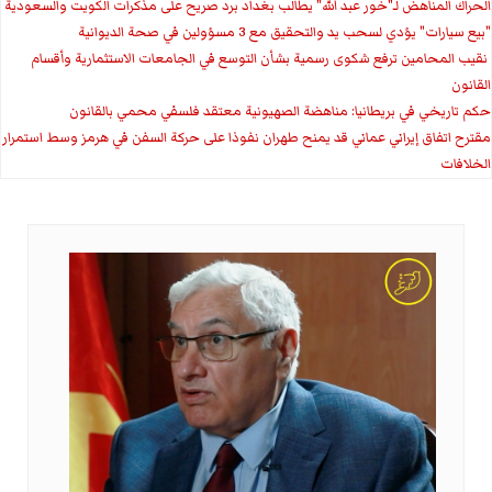
الحراك المناهض لـ"خور عبد الله" يطالب بغداد برد صريح على مذكرات الكويت والسعودية
"بيع سيارات" يؤدي لسحب يد والتحقيق مع 3 مسؤولين في صحة الديوانية
‏ نقيب المحامين ترفع شكوى رسمية بشأن التوسع في الجامعات الاستثمارية وأقسام
القانون
حكم تاريخي في بريطانيا: مناهضة الصهيونية معتقد فلسفي محمي بالقانون
مقترح اتفاق إيراني عماني قد يمنح طهران نفوذا على حركة السفن في هرمز وسط استمرار
الخلافات