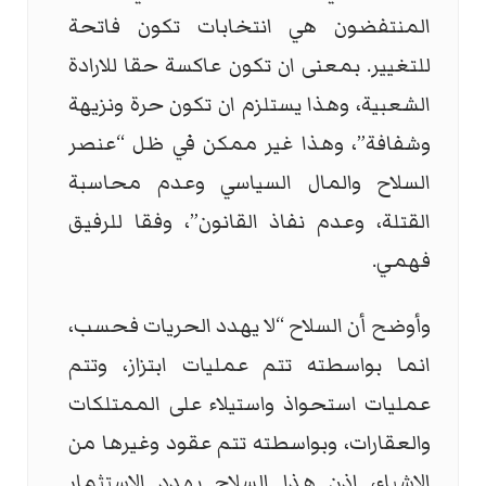
المنتفضون هي انتخابات تكون فاتحة
للتغيير. بمعنى ان تكون عاكسة حقا للارادة
الشعبية، وهذا يستلزم ان تكون حرة ونزيهة
وشفافة”، وهذا غير ممكن في ظل “عنصر
السلاح والمال السياسي وعدم محاسبة
القتلة، وعدم نفاذ القانون”، وفقا للرفيق
فهمي.
وأوضح أن السلاح “لا يهدد الحريات فحسب،
انما بواسطته تتم عمليات ابتزاز، وتتم
عمليات استحواذ واستيلاء على الممتلكات
والعقارات، وبواسطته تتم عقود وغيرها من
الاشياء، اذن هذا السلاح يهدد الاستثمار