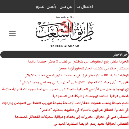
الاتصال بنا
من نحن
رئیس التحریر
اخر الاخبار
الخزانة بشان رفع العقوبات عن شركتين عراقيتين: لا يعني حصانة دائمة
مستشار حكومي يكشف الحل لتجاوز أزمة هرمز
الرقابة المالية: 131 مليار دينار فرق في حسابات الكهرباء مع الجانب الإيراني
فنزويلا.. أولى جلسات الحوار.. اتفاق على "حل سياسي وسلمي وديمقراطي"
اي تهديد ينطلق من الأراضي العراقية باتجاه دول الجوار سيواجه باجراءات قانونية حازمة
فصائل عراقية تستعد لهجمات وشيكة على السعودية
تضم ضباطاً وتملك عشرات العقارات.. الإطاحة بشبكة لتهريب النفط بين الموصل وكركوك
في ألمانيا.. اعتقال عراقيين للاشتباه في صلتهما بتنظيم "داعش"
استنفار أمني في العراق.. تعزيزات إلى بغداد ومراقبة لتحركات الفصائل المسلحة
الفصائل العراقية تعيد رسم خريطة انتشارها الميداني