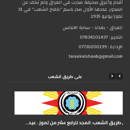
أقدم وأعرق صحيفة صدرت في العراق ولم تكف عن
الصدور. عددها الأول صدر باسم "كفاح الشعب" في 31
تموز/يوليو 1935.
العراق - بغداد - ساحة الاندلس
التحریر :
07834101437
الإدارة :
07730200199
tareekalshaab@gmail.com
علی طریق الشعب
على طريق الشعب: المجد للرابع عشر من تموز.. عيد...