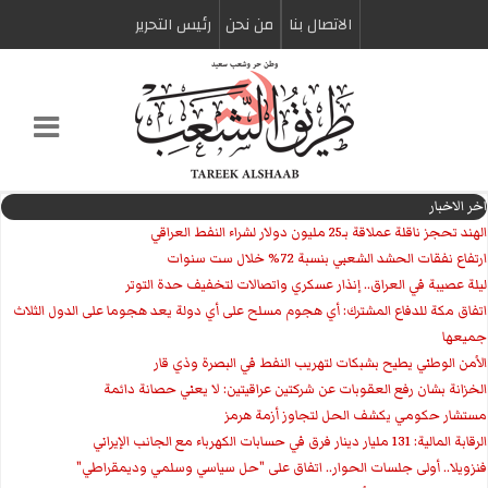
الاتصال بنا
من نحن
رئیس التحریر
اخر الاخبار
الهند تحجز ناقلة عملاقة بـ25 مليون دولار لشراء النفط العراقي
ارتفاع نفقات الحشد الشعبي بنسبة 72% خلال ست سنوات
ليلة عصيبة في العراق.. إنذار عسكري واتصالات لتخفيف حدة التوتر
‏اتفاق مكة للدفاع المشترك: أي هجوم مسلح على أي دولة يعد هجوما على الدول الثلاث
جميعها
الأمن الوطني يطيح بشبكات لتهريب النفط في البصرة وذي قار
الخزانة بشان رفع العقوبات عن شركتين عراقيتين: لا يعني حصانة دائمة
مستشار حكومي يكشف الحل لتجاوز أزمة هرمز
الرقابة المالية: 131 مليار دينار فرق في حسابات الكهرباء مع الجانب الإيراني
فنزويلا.. أولى جلسات الحوار.. اتفاق على "حل سياسي وسلمي وديمقراطي"