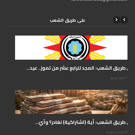
علی طریق الشعب
على طريق الشعب: المجد للرابع عشر من تموز.. عيد...
14 تموز/يوليو
على طريق الشعب: أية {اشتراكية} نغادر؟ وأيّ...
07 حزيران/يونيو