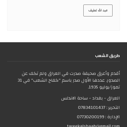
عبد الله لطيف
طریق الشعب
أقدم وأعرق صحيفة صدرت في العراق ولم تكف عن
الصدور. عددها الأول صدر باسم "كفاح الشعب" في 31
تموز/يوليو 1935.
العراق - بغداد - ساحة الاندلس
التحریر :
07834101437
الإدارة :
07730200199
tareekalshaab@gmail.com