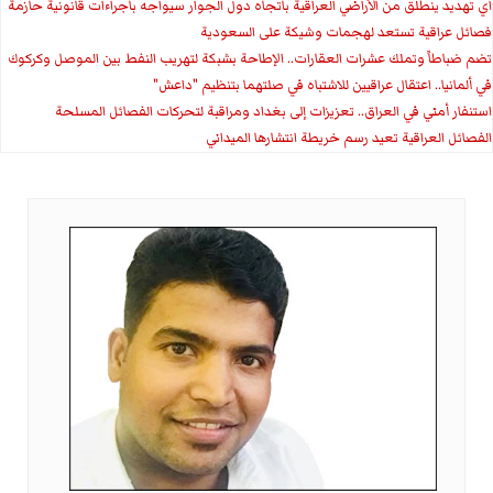
اي تهديد ينطلق من الأراضي العراقية باتجاه دول الجوار سيواجه باجراءات قانونية حازمة
فصائل عراقية تستعد لهجمات وشيكة على السعودية
تضم ضباطاً وتملك عشرات العقارات.. الإطاحة بشبكة لتهريب النفط بين الموصل وكركوك
في ألمانيا.. اعتقال عراقيين للاشتباه في صلتهما بتنظيم "داعش"
استنفار أمني في العراق.. تعزيزات إلى بغداد ومراقبة لتحركات الفصائل المسلحة
الفصائل العراقية تعيد رسم خريطة انتشارها الميداني