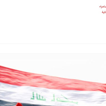
امراء