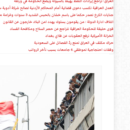
العراق: تراجع إيرادات النفط يهبط بالسيولة ويضع الحكومة في ورطة
العدل العراقية تكسب دعوى قضائية أمام المحاكم الأردنية لصالح شركة أدوية س
جنايات الكرخ تصدر حكما على باسم خشان بالحبس الشديد 3 سنوات وغرامة مالية
ائتلاف ادارة الدولة : من يقومون بسلوك يهدد امن البلاد خارجون عن القانون
قوى حليفة للحكومة العراقية تتراجع عن حصر السلاح ومكافحة الفساد
الخزانة الأميركية ترفع العقوبات عن فلاي بغداد
حراك مكثف في العراق لمنع ردّ الفصائل على السعودية
وقفات احتجاجية لموظفي 6 جامعات بسبب تأخر الرواتب