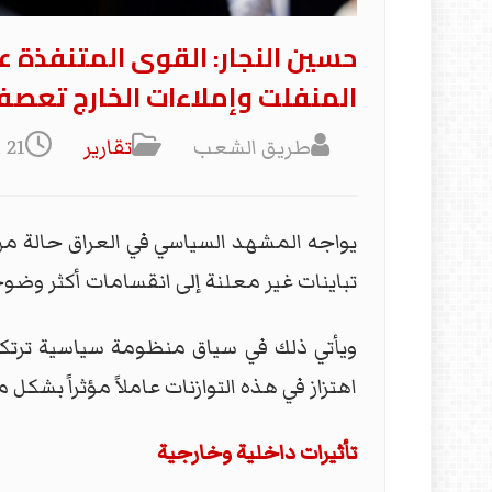
حسين النجار: القوى المتنفذة ع
المنفلت وإملاءات الخارج تعصف
طريق الشعب
تقارير
21 أيار 2026
يواجه المشهد السياسي في العراق حالة من
تباينات غير معلنة إلى انقسامات أكثر وضوحا
ويأتي ذلك في سياق منظومة سياسية ترتك
اهتزاز في هذه التوازنات عاملاً مؤثراً بشكل 
تأثيرات داخلية وخارجية