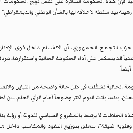
ليه فإن هذه الحكومة السائرة على نفس نهج الحكومات ال
رهينة بيد سلطة لا علاقة لها بالشأن الوطني والديمقراطي"
زب التجمع الجمهوري، أن الانقسام داخل قوى الإطار 
دياً قد ينعكس على أداء الحكومة الحالية واستقرارها، مردفا
أيضاً.
لحالية تشكّلت في ظل حالة واضحة من التباين والانقسام 
لن، بينما باتت اليوم أكثر وضوحاً أمام الرأي العام، بين أ
 الخلافات لا يرتبط بالمشروع السياسي للدولة أو رؤية بن
ية ضيقة"، تتعلق بتوزيع النفوذ والمكاسب داخل من