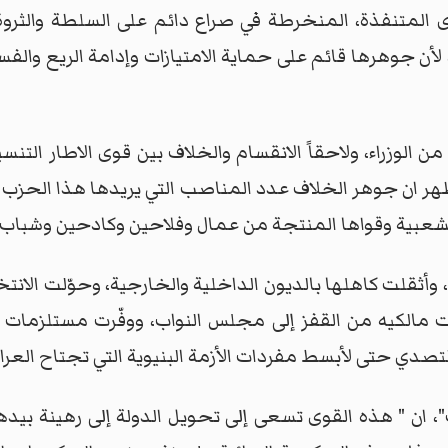
وى المتنفذة، المنخرطة في صراع دائم على السلطة والثر
ن جوهرها قائم على حماية الامتيازات وإدامة الريع والفساد
الوزراء، ولاحقاً الانقسام والخلاف بين قوى الاطار التنس
 ان جوهر الخلاف عدد المناصب التي يريدها هذا الحزب او 
لشعبية وقواها المنتجة من عمال وفلاحين وكادحين وشباب.
 وأثقلت كاهلها بالديون الداخلية والخارجية، وحوّلت الانت
الكيه من القفز إلى مجلس النواب، ووفّرت مستلزمات است
 التصدي حتى لأبسط مفردات الأزمة البنيوية التي تجتاح العرا
 ان " هذه القوى تسعى إلى تحويل الدولة إلى رهينة بيده