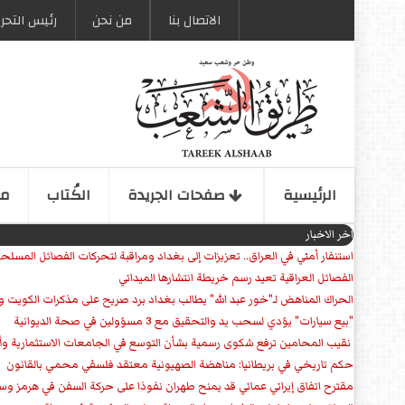
الاتصال بنا
من نحن
رئیس التحری
الرئیسیة
صفحات الجریدة
الكُتاب
مو
اخر الاخبار
استنفار أمني في العراق.. تعزيزات إلى بغداد ومراقبة لتحركات الفصائل المسلح
الفصائل العراقية تعيد رسم خريطة انتشارها الميداني
الحراك المناهض لـ"خور عبد الله" يطالب بغداد برد صريح على مذكرات الكويت 
"بيع سيارات" يؤدي لسحب يد والتحقيق مع 3 مسؤولين في صحة الديوانية
‏ نقيب المحامين ترفع شكوى رسمية بشأن التوسع في الجامعات الاستثمارية وأق
حكم تاريخي في بريطانيا: مناهضة الصهيونية معتقد فلسفي محمي بالقانون
مقترح اتفاق إيراني عماني قد يمنح طهران نفوذا على حركة السفن في هرمز وس