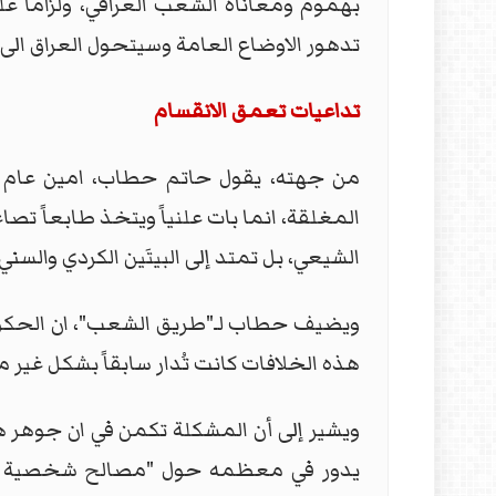
بهموم ومعاناة الشعب العراقي، ولزاما ع
تدهور الاوضاع العامة وسيتحول العراق الى 
تداعيات تعمق الانقسام
من جهته، يقول حاتم حطاب، امين عام ح
المغلقة، انما بات علنياً ويتخذ طابعاً تصاع
الشيعي، بل تمتد إلى البيتَين الكردي والسني 
ويضيف حطاب لـ"طريق الشعب"، ان الحكومة ا
هذه الخلافات كانت تُدار سابقاً بشكل غير مع
ويشير إلى أن المشكلة تكمن في ان جوهر هذه
يدور في معظمه حول "مصالح شخصية وفئو