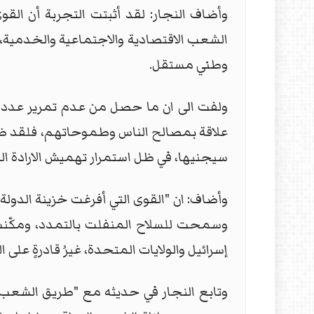
وأضاف النجار: لقد أثبتت التجربة أن الق
الشعب الاقتصادية والاجتماعية والخدمية، لأ
وطني مستقل.
ولفت الى ان ما حصل من عدم تمرير عدد من 
علاقة بمصالح الناس وطموحاتهم، فلقد ظهر
سيجنيها، في ظل استمرار تهميش الارادة ا
وأضاف: ان "القوى التي أفرغت خزينة الدولة،
وسمحت للسلاح المنفلت بالتمدد، ومكّنت م
إسرائيل والولايات المتحدة، غيرُ قادرةٍ على
وتابع النجار في حديثه مع "طريق الشعب"،