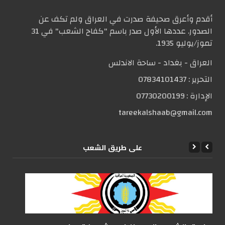
أقدم وأعرق صحيفة صدرت في العراق ولم تكف عن
الصدور. عددها الأول صدر باسم "كفاح الشعب" في 31
تموز/يوليو 1935.
العراق - بغداد - ساحة الاندلس
التحریر :
07834101437
الإدارة :
07730200199
tareekalshaab@gmail.com
علی طریق الشعب