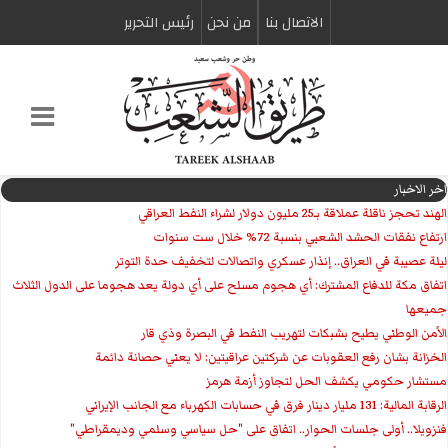
الاتصال بنا
من نحن
رئیس التحریر
اخر الاخبار
الهند تحجز ناقلة عملاقة بـ25 مليون دولار لشراء النفط العراقي
ارتفاع نفقات الحشد الشعبي بنسبة 72% خلال ست سنوات
ليلة عصيبة في العراق.. إنذار عسكري واتصالات لتخفيف حدة التوتر
‏اتفاق مكة للدفاع المشترك: أي هجوم مسلح على أي دولة يعد هجوما على الدول الثلاث
جميعها
الأمن الوطني يطيح بشبكات لتهريب النفط في البصرة وذي قار
الخزانة بشان رفع العقوبات عن شركتين عراقيتين: لا يعني حصانة دائمة
مستشار حكومي يكشف الحل لتجاوز أزمة هرمز
الرقابة المالية: 131 مليار دينار فرق في حسابات الكهرباء مع الجانب الإيراني
فنزويلا.. أولى جلسات الحوار.. اتفاق على "حل سياسي وسلمي وديمقراطي"