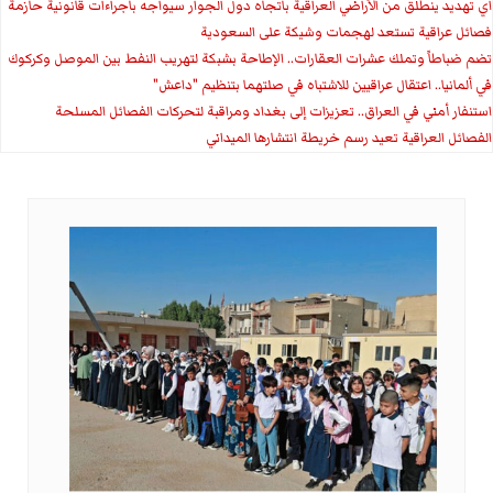
اي تهديد ينطلق من الأراضي العراقية باتجاه دول الجوار سيواجه باجراءات قانونية حازمة
فصائل عراقية تستعد لهجمات وشيكة على السعودية
تضم ضباطاً وتملك عشرات العقارات.. الإطاحة بشبكة لتهريب النفط بين الموصل وكركوك
في ألمانيا.. اعتقال عراقيين للاشتباه في صلتهما بتنظيم "داعش"
استنفار أمني في العراق.. تعزيزات إلى بغداد ومراقبة لتحركات الفصائل المسلحة
الفصائل العراقية تعيد رسم خريطة انتشارها الميداني