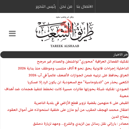
الاتصال بنا
من نحن
رئیس التحریر
اخر الاخبار
تفكيك الفصائل العراقية "محوري" لواشنطن والصدام غير مرجح
الداخلية: إجراءات قانونية بحق نحو 8 آلاف منتسب وموظف منذ بداية 2026
العراق يحافظ على ترتيبه ضمن الجوازات الأضعف عالمياً في آب 2026
الكعبي يحذر من "الدبلوماسية" مع السعودية: لن يكون الرد إلا عسكريا
العبودي: تفكيك شبكة بحوزتها طائرات مسيرة كانت تخطط لتنفيذ هجمات ضد أهداف
معينة
القبض على 6 متهمين بقضية تزوير قطع الأراضي في بلدية الناصرية
اعتقال محمد الهجف المقرب من أبو مازن على خلفية استحواذه على أموال العقود
بصلاح الدين
مصادر : بارزاني نقل رسائل بين الزيدي والشرع... ومهد لزيارة دمشق