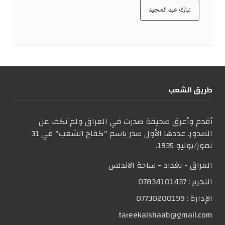
تبارك عبد المجيد
طریق الشعب
أقدم وأعرق صحيفة صدرت في العراق ولم تكف عن
الصدور. عددها الأول صدر باسم "كفاح الشعب" في 31
تموز/يوليو 1935.
العراق - بغداد - ساحة الاندلس
التحریر :
07834101437
الإدارة :
07730200199
tareekalshaab@gmail.com