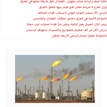
خلايا أصغر وارتباط مباشر بطهران.. الفصائل تغيّر طريقة عملها في العراق
إيران تطرح 6 شروط مقابل فتح هرمز بينها تتعلق بالعراق
الزيدي: 30 سبتمبر الموعد النهائي لانسحاب قوات التحالف
الحواجز الأمنية في العراق تحاصر تحرّكات الفصائل والفاسدين
رئيس أركان الجيش يصل كركوك ويقرر حلّ قيادة عمليات غرب دجلة
بارزاني: أكثر من ألف هجوم بالصواريخ والمسيرات استهدف كردستان
الحكومة تعطل الدوام الرسمي الأربعاء المقبل