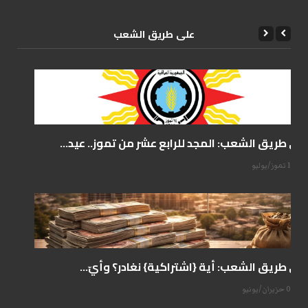
علی طریق الشعب
على طريق الشعب: المجد للرابع عشر من تموز.. عيد...
14 تموز/يوليو
على طريق الشعب: أية {اشتراكية} نغادر؟ وأيّ...
07 حزيران/يونيو