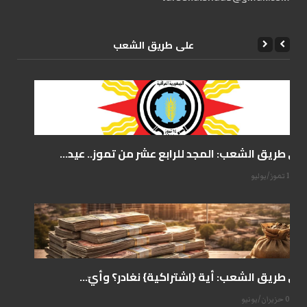
علی طریق الشعب
على طريق الشعب: المجد للرابع عشر من تموز.. عيد...
14 تموز/يوليو
على طريق الشعب: أية {اشتراكية} نغادر؟ وأيّ...
07 حزيران/يونيو