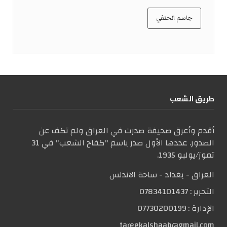
جاسم الحلفي
طریق الشعب
أقدم وأعرق صحيفة صدرت في العراق ولم تكف عن
الصدور. عددها الأول صدر باسم "كفاح الشعب" في 31
تموز/يوليو 1935.
العراق - بغداد - ساحة الاندلس
التحریر :
07834101437
الإدارة :
07730200199
tareekalshaab@gmail.com