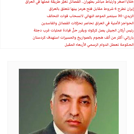
خلايا أصغر وارتباط مباشر بطهران.. الفصائل تغيّر طريقة عملها في العراق
إيران تطرح 6 شروط مقابل فتح هرمز بينها تتعلق بالعراق
الزيدي: 30 سبتمبر الموعد النهائي لانسحاب قوات التحالف
الحواجز الأمنية في العراق تحاصر تحرّكات الفصائل والفاسدين
رئيس أركان الجيش يصل كركوك ويقرر حلّ قيادة عمليات غرب دجلة
بارزاني: أكثر من ألف هجوم بالصواريخ والمسيرات استهدف كردستان
الحكومة تعطل الدوام الرسمي الأربعاء المقبل