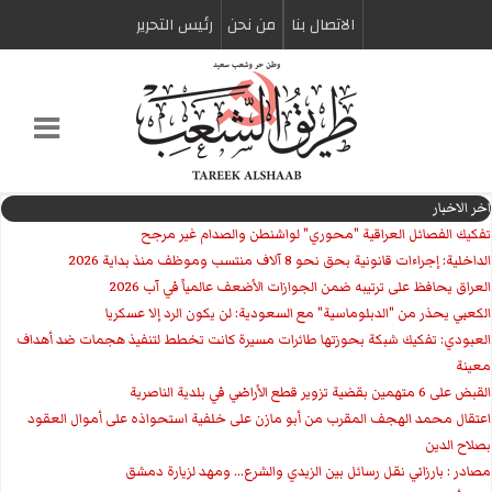
الاتصال بنا
من نحن
رئیس التحریر
اخر الاخبار
تفكيك الفصائل العراقية "محوري" لواشنطن والصدام غير مرجح
الداخلية: إجراءات قانونية بحق نحو 8 آلاف منتسب وموظف منذ بداية 2026
العراق يحافظ على ترتيبه ضمن الجوازات الأضعف عالمياً في آب 2026
الكعبي يحذر من "الدبلوماسية" مع السعودية: لن يكون الرد إلا عسكريا
العبودي: تفكيك شبكة بحوزتها طائرات مسيرة كانت تخطط لتنفيذ هجمات ضد أهداف
معينة
القبض على 6 متهمين بقضية تزوير قطع الأراضي في بلدية الناصرية
اعتقال محمد الهجف المقرب من أبو مازن على خلفية استحواذه على أموال العقود
بصلاح الدين
مصادر : بارزاني نقل رسائل بين الزيدي والشرع... ومهد لزيارة دمشق