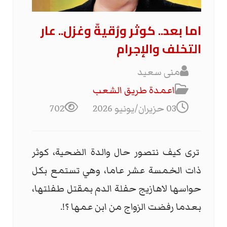
اما بعد.. كوثر ورُقيةّ وغزل.. عار
التخلف والإجرام
منى سعيد
اعمدة طريق الشعب
03 حزيران/يونيو 2026
702
ترى كيف نتصور حال والدة الضحية، كوثر
ذات الخمسة عشر عاما، وهي تستمع بكل
حواسها لاهازيج حفلة الدم بمقتل طفلتها،
بعدما رفضت الزواج من ابن عمها ؟!.