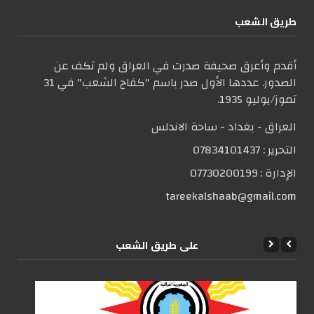
طریق الشعب
أقدم وأعرق صحيفة صدرت في العراق ولم تكف عن
الصدور. عددها الأول صدر باسم "كفاح الشعب" في 31
تموز/يوليو 1935.
العراق - بغداد - ساحة الاندلس
التحریر :
07834101437
الإدارة :
07730200199
tareekalshaab@gmail.com
علی طریق الشعب