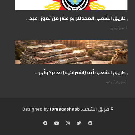
على طريق الشعب: المجد للرابع عشر من تموز.. عيد...
14 تموز/يوليو
على طريق الشعب: أية {اشتراكية} نغادر؟ وأيّ...
07 حزيران/يونيو
© طریق الشعب. Designed by
tareeqashaab
.