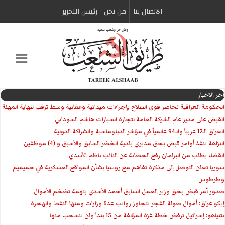
الاتصال بنا
من نحن
رئیس التحریر
اخر الاخبار
الحكومة العراقية تحاصر قوى السلاح بإجراءات ميدانية وعقابية وسط ترقب لنهاية المهلة
القبض على مدير عام الشركة العامة لتجارة السيارات هاشم السوداني
العراق الـ12 عربياً والـ94 عالمياً في مؤشر الدبلوماسية والشراكة الدولية
النزاهة تنفذ أوامر قبض بحق مديري بلدية الخضر السابق والأسبق و (4) موظفين
القضاء يطلب من البرلمان رفع الحصانة عن النائب ناظم الأسدي
سوريا تعلن التوصل إلى مذكرة تفاهم مع روسيا بشأن المواقع العسكرية في حميميم
وطرطوس
صدور أمر قبض بحق وزير العمل السابق أحمد الأسدي بتهمة تضخم الأموال
إيكو عراق: أموال صولة الفجر تتجاوز رواتب عدة وزارات ومنها النفط والهجرة
نتنياهو: إسرائيل ترفض خطة غزة المؤلفة من 15 بنداً ولن تنسحب منها