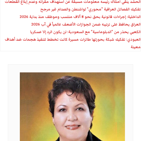
الحشد ينفي امتلاك رئيسه معلومات مسبقة عن استهداف مقراته وعدم إبلاغ القطعات
تفكيك الفصائل العراقية "محوري" لواشنطن والصدام غير مرجح
الداخلية: إجراءات قانونية بحق نحو 8 آلاف منتسب وموظف منذ بداية 2026
العراق يحافظ على ترتيبه ضمن الجوازات الأضعف عالمياً في آب 2026
الكعبي يحذر من "الدبلوماسية" مع السعودية: لن يكون الرد إلا عسكريا
العبودي: تفكيك شبكة بحوزتها طائرات مسيرة كانت تخطط لتنفيذ هجمات ضد أهداف
معينة