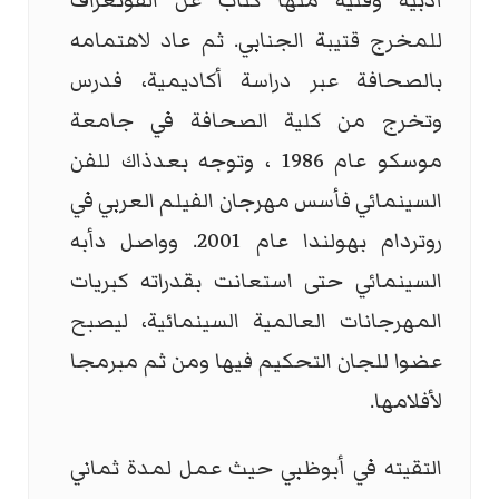
أدبية وفنية منها كتاب عن الفوتغراف
للمخرج قتيبة الجنابي. ثم عاد لاهتمامه
بالصحافة عبر دراسة أكاديمية، فدرس
وتخرج من كلية الصحافة في جامعة
موسكو عام 1986 ، وتوجه بعدذاك للفن
السينمائي فأسس مهرجان الفيلم العربي في
روتردام بهولندا عام 2001. وواصل دأبه
السينمائي حتى استعانت بقدراته كبريات
المهرجانات العالمية السينمائية، ليصبح
عضوا للجان التحكيم فيها ومن ثم مبرمجا
لأفلامها.
التقيته في أبوظبي حيث عمل لمدة ثماني