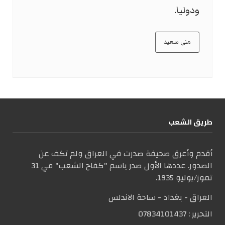
ودوليا.
منى سعيد
طریق الشعب
أقدم وأعرق صحيفة صدرت في العراق ولم تكف عن
الصدور. عددها الأول صدر باسم "كفاح الشعب" في 31
تموز/يوليو 1935.
العراق - بغداد - ساحة الاندلس
التحریر :
07834101437