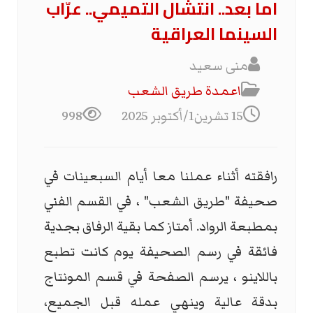
اما بعد.. انتشال التميمي.. عرّاب
السينما العراقية
منى سعيد
اعمدة طريق الشعب
15 تشرين1/أكتوبر 2025
998
رافقته أثناء عملنا معا أيام السبعينات في
صحيفة "طريق الشعب" ، في القسم الفني
بمطبعة الرواد. أمتاز كما بقية الرفاق بجدية
فائقة في رسم الصحيفة يوم كانت تطبع
باللاينو ، يرسم الصفحة في قسم المونتاج
بدقة عالية وينهي عمله قبل الجميع،