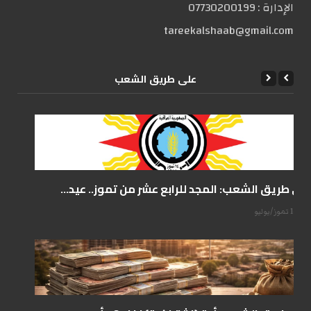
الإدارة :
07730200199
tareekalshaab@gmail.com
علی طریق الشعب
على طريق الشعب: المجد للرابع عشر من تموز.. عيد...
14 تموز/يوليو