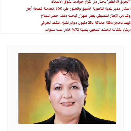
"العراق الاخضر" يحذر من تكرار حوادث نفوق الاسماك
اعتقال مدير بلدية الناصرية الأسبق والعثور على 600 معاملة قطعة أرض
وفد من الإطار التنسيقي يصل طهران لبحث ملف حصر السلاح
الهند تحجز ناقلة عملاقة بـ25 مليون دولار لشراء النفط العراقي
ارتفاع نفقات الحشد الشعبي بنسبة 72% خلال ست سنوات