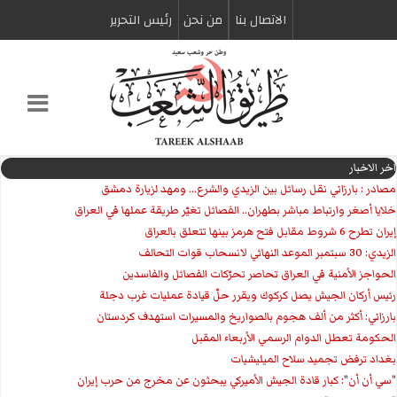
الاتصال بنا
من نحن
رئیس التحریر
اخر الاخبار
مصادر : بارزاني نقل رسائل بين الزيدي والشرع... ومهد لزيارة دمشق
خلايا أصغر وارتباط مباشر بطهران.. الفصائل تغيّر طريقة عملها في العراق
إيران تطرح 6 شروط مقابل فتح هرمز بينها تتعلق بالعراق
الزيدي: 30 سبتمبر الموعد النهائي لانسحاب قوات التحالف
الحواجز الأمنية في العراق تحاصر تحرّكات الفصائل والفاسدين
رئيس أركان الجيش يصل كركوك ويقرر حلّ قيادة عمليات غرب دجلة
بارزاني: أكثر من ألف هجوم بالصواريخ والمسيرات استهدف كردستان
الحكومة تعطل الدوام الرسمي الأربعاء المقبل
بغداد ترفض تجميد سلاح الميليشيات
"سي أن أن": كبار قادة الجيش الأميركي يبحثون عن مخرج من حرب إيران