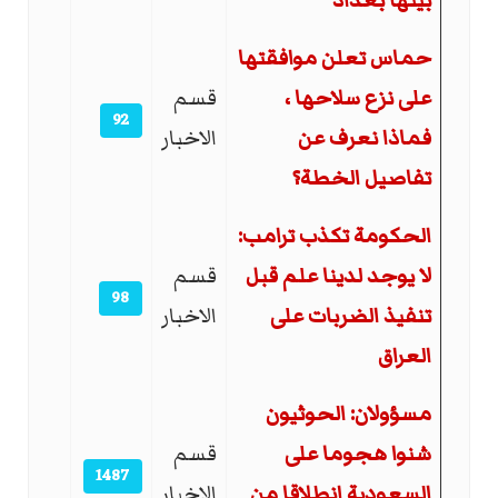
بينها بغداد
حماس تعلن موافقتها
على نزع سلاحها ،
قسم
92
فماذا نعرف عن
الاخبار
تفاصيل الخطة؟
الحكومة تكذب ترامب:
لا يوجد لدينا علم قبل
قسم
98
تنفيذ الضربات على
الاخبار
العراق
مسؤولان: الحوثيون
شنوا هجوما على
قسم
1487
السعودية انطلاقا من
الاخبار