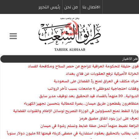
الاتصال بنا
من نحن
رئیس التحریر
اخر الاخبار
قوى حليفة للحكومة العراقية تتراجع عن حصر السلاح ومكافحة الفساد
الخزانة الأميركية ترفع العقوبات عن فلاي بغداد
حراك مكثف في العراق لمنع ردّ الفصائل على السعودية
وقفات احتجاجية لموظفي 6 جامعات بسبب تأخر الرواتب
الديوانية.. 20 متهماً بالفساد قيد التحقيق بعد توقيف مدير سابق
متظاهرون يقطعون طريق ميسان ـ بصرة للمطالبة بتحسين تجهيز الكهرباء
وزارة النفط تمنع المسؤولين في الوزراة التصريح لوسائل الإعلام والقنوات الفضائية
تعرف على ابرز بنود اتفاق مضيق هرمز
النزاهة تضبط متهماً انتحل صفة ضابط وتسلم رشوة في ميسان
نائب يطالب بالتحقيق بعقود استشارية في مصفى كربلاء قيمتها 52 مليون دولار سنوياً