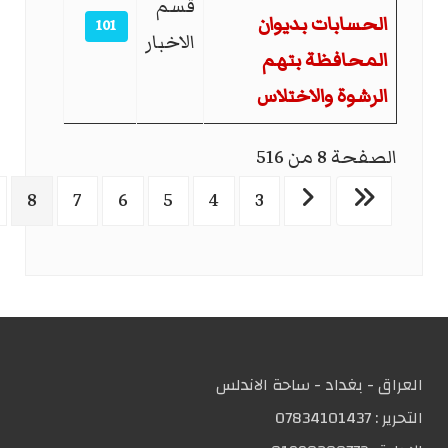
قسم
الحسابات بديوان
101
الاخبار
المحافظة بتهم
الرشوة والاختلاس
الصفحة 8 من 516
8
7
6
5
4
3
العراق - بغداد - ساحة الاندلس
التحریر :
07834101437