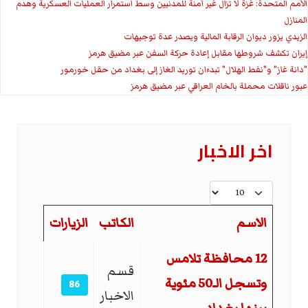
الأمم المتحدة: غزة لا تزال غير آمنة للمدنيين وسط استمرار العمليات العسكرية وهدم
المنازل
الزيدي يزور ديوان الرقابة المالية ويصدر عدة توجيهات
إيران تكشف شروطها مقابل إعادة حركة السفن عبر مضيق هرمز
"دانة غاز" و"نفط الهلال" تبدءان توريد الغاز إلى بغداد من حقل خورمور
عبور ناقلات محملة بالخام العراقي عبر مضيق هرمز
اخر الاخبار
عدد الإظهارات:
الاسم
الكاتب
الزيارات
المقالات
12 محافظة تلامس
قسم
وتسجل الـ50 مئوية
86
الاخبار