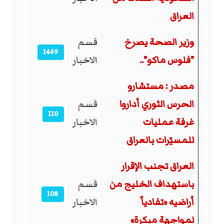
العراق
وزير الصحة يصرخ
قسم
1469
"فلوس ماكو"..
الاخبار
مصدر : مستشارو
الحرس الثوري أداروا
قسم
110
غرفة عمليات
الاخبار
للمسيّرات بالعراق
العراق تجنب الإقرار
باستهداف الخليج من
قسم
108
أراضيه «تفادياً
الاخبار
لمواجهة مبكرة»