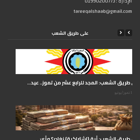
الإدارة :
01990200773
tareeqalshaab@gmail.com
علی طریق الشعب
على طريق الشعب: المجد للرابع عشر من تموز.. عيد...
14 تموز/يوليو
على طريق الشعب: أية {اشتراكية} نغادر؟ وأيّ...