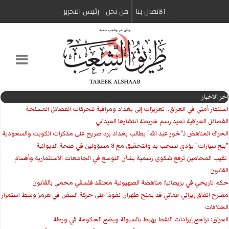
الاتصال بنا
من نحن
رئیس التحریر
اخر الاخبار
استنفار أمني في العراق.. تعزيزات إلى بغداد ومراقبة لتحركات الفصائل المسلحة
الفصائل العراقية تعيد رسم خريطة انتشارها الميداني
الحراك المناهض لـ"خور عبد الله" يطالب بغداد برد صريح على مذكرات الكويت والسعودية
"بيع سيارات" يؤدي لسحب يد والتحقيق مع 3 مسؤولين في صحة الديوانية
‏ نقيب المحامين ترفع شكوى رسمية بشأن التوسع في الجامعات الاستثمارية وأقسام
القانون
حكم تاريخي في بريطانيا: مناهضة الصهيونية معتقد فلسفي محمي بالقانون
مقترح اتفاق إيراني عماني قد يمنح طهران نفوذا على حركة السفن في هرمز وسط استمرار
الخلافات
العراق: تراجع إيرادات النفط يهبط بالسيولة ويضع الحكومة في ورطة