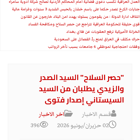
العدل العراقية تكسب دعوى قضائية أمام المحاكم الأردنية لصالح شركة أدوية سامراء
جنايات الكرخ تصدر حكما على باسم خشان بالحبس الشديد 3 سنوات وغرامة مالية
ائتلاف ادارة الدولة : من يقومون بسلوك يهدد امن البلاد خارجون عن القانون
قوى حليفة للحكومة العراقية تتراجع عن حصر السلاح ومكافحة الفساد
الخزانة الأميركية ترفع العقوبات عن فلاي بغداد
حراك مكثف في العراق لمنع ردّ الفصائل على السعودية
وقفات احتجاجية لموظفي 6 جامعات بسبب تأخر الرواتب
"حصر السلاح" السيد الصدر
والزيدي يطلبان من السيد
السيستاني إصدار فتوى
قسم الاخبار
اخر الاخبار
02 حزيران/يونيو 2026
396