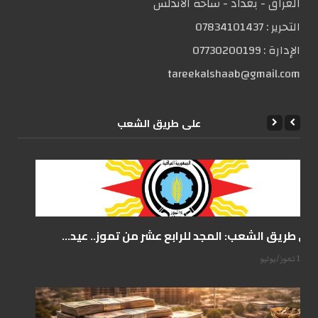
العراق - بغداد - ساحة الاندلس
التحریر :
07834101437
الإدارة :
07730200199
tareekalshaab@gmail.com
علی طریق الشعب
على طريق الشعب: المجد للرابع عشر من تموز.. عيد...
14 تموز/يوليو