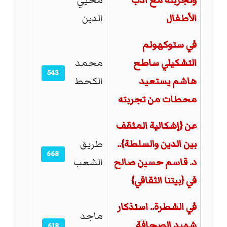
وتجربته مع أدب
محيي
الأطفال
الدين
في ستوكهولم
التشكيلي ساطع
محمد
543
هاشم يستعيد
الكحط
محطات من تجربته
عن {إشكالية المثقف
بين الدين والسلطة}..
طريق
668
د. قاسم حسين صالح
الشعب
في {بيتنا الثقافي}
في الشطرة.. استذكار
ماجد
شهيد الصحافة
618