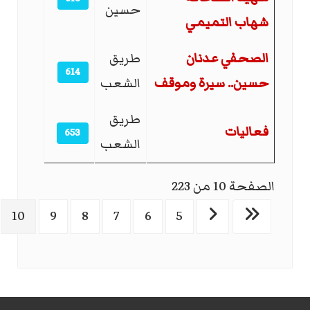
حسين
شهاب التميمي
الصحفي عدنان
طريق
614
حسين.. سيرة وموقف
الشعب
طريق
فعاليات
653
الشعب
الصفحة 10 من 223
10
9
8
7
6
5