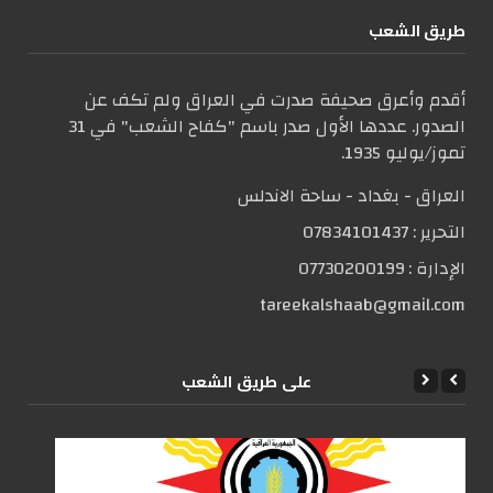
طریق الشعب
أقدم وأعرق صحيفة صدرت في العراق ولم تكف عن
الصدور. عددها الأول صدر باسم "كفاح الشعب" في 31
تموز/يوليو 1935.
العراق - بغداد - ساحة الاندلس
التحریر :
07834101437
الإدارة :
07730200199
tareekalshaab@gmail.com
علی طریق الشعب