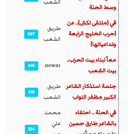
الشعب
وسط الحلة
في {ملتقى لكش}.. عن
طريق
{حرب الخليج الرابعة
337
الشعب
وتداعياتها}
معاً لبناء بيت الحزب..
newar
695
بيت الشعب
جلسة استذكار الشاعر
طريق
681
الكبير مظفر النواب
الشعب
في الحلة .. احتفاء
محمد
بالشاعر طارق حسين
علي
524