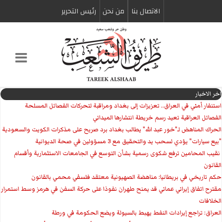
الاتصال بنا
من نحن
رئیس التحریر
اخر الاخبار
استنفار أمني في العراق.. تعزيزات إلى بغداد ومراقبة لتحركات الفصائل المسلحة
الفصائل العراقية تعيد رسم خريطة انتشارها الميداني
الحراك المناهض لـ"خور عبد الله" يطالب بغداد برد صريح على مذكرات الكويت والسعودية
"بيع سيارات" يؤدي لسحب يد والتحقيق مع 3 مسؤولين في صحة الديوانية
‏ نقيب المحامين ترفع شكوى رسمية بشأن التوسع في الجامعات الاستثمارية وأقسام
القانون
حكم تاريخي في بريطانيا: مناهضة الصهيونية معتقد فلسفي محمي بالقانون
مقترح اتفاق إيراني عماني قد يمنح طهران نفوذا على حركة السفن في هرمز وسط استمرار
الخلافات
العراق: تراجع إيرادات النفط يهبط بالسيولة ويضع الحكومة في ورطة