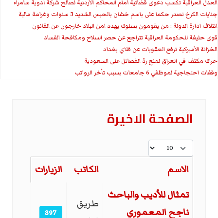
العدل العراقية تكسب دعوى قضائية أمام المحاكم الأردنية لصالح شركة أدوية سامراء
جنايات الكرخ تصدر حكما على باسم خشان بالحبس الشديد 3 سنوات وغرامة مالية
ائتلاف ادارة الدولة : من يقومون بسلوك يهدد امن البلاد خارجون عن القانون
قوى حليفة للحكومة العراقية تتراجع عن حصر السلاح ومكافحة الفساد
الخزانة الأميركية ترفع العقوبات عن فلاي بغداد
حراك مكثف في العراق لمنع ردّ الفصائل على السعودية
وقفات احتجاجية لموظفي 6 جامعات بسبب تأخر الرواتب
الصفحة الاخیرة
عدد الإظهارات:
الاسم
الكاتب
الزيارات
المقالات
تمثال للأديب والباحث
طريق
ناجح المعموري
397