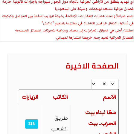
اي تهديد ينطلق من الأراضي العراقية باتجاه دول الجوار سيواجه باجراءات قانونية حازمة
فصائل عراقية تستعد لهجمات وشيكة على السعودية
تضم ضباطاً وتملك عشرات العقارات.. الإطاحة بشبكة لتهريب النفط بين الموصل وكركوك
في ألمانيا.. اعتقال عراقيين للاشتباه في صلتهما بتنظيم "داعش"
استنفار أمني في العراق.. تعزيزات إلى بغداد ومراقبة لتحركات الفصائل المسلحة
الفصائل العراقية تعيد رسم خريطة انتشارها الميداني
الصفحة الاخیرة
عدد الإظهارات:
الاسم
الكاتب
الزيارات
المقالات
معًا لبناء بيت
طريق
الحزب.. بيت
213
الشعب