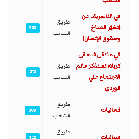
الشعب
في الناصرية.. عن
طريق
{تغيّر المناخ
202
الشعب
وحقوق الإنسان}
في ملتقى فلسفي..
كربلاء تستذكر عالم
طريق
212
الاجتماع علي
الشعب
الوردي
طريق
فعاليات
388
الشعب
طريق
فعاليات
142