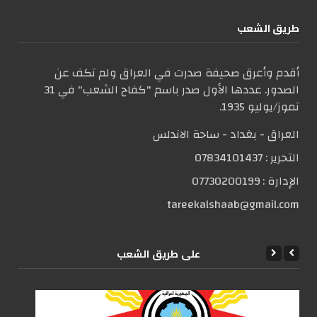
طریق الشعب
أقدم وأعرق صحيفة صدرت في العراق ولم تكف عن
الصدور. عددها الأول صدر باسم "كفاح الشعب" في 31
تموز/يوليو 1935.
العراق - بغداد - ساحة الاندلس
التحریر :
07834101437
الإدارة :
07730200199
tareekalshaab@gmail.com
علی طریق الشعب