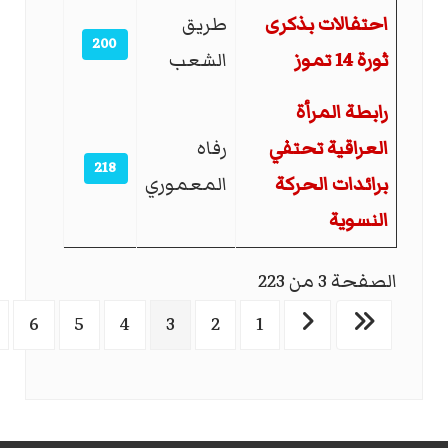
احتفالات بذكرى
طريق
200
ثورة 14 تموز
الشعب
رابطة المرأة
العراقية تحتفي
رفاه
218
برائدات الحركة
المعموري
النسوية
الصفحة 3 من 223
6
5
4
3
2
1