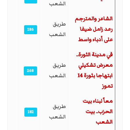
الشعب
الشاعر والمترجم
طريق
رعد زامل ضيفا
186
الشعب
على أدباء واسط
في مدينة الثورة..
معرض تشكيلي
طريق
268
ابتهاجا بثورة 14
الشعب
تموز
معاً لبناء بيت
طريق
الحزب.. بيت
182
الشعب
الشعب