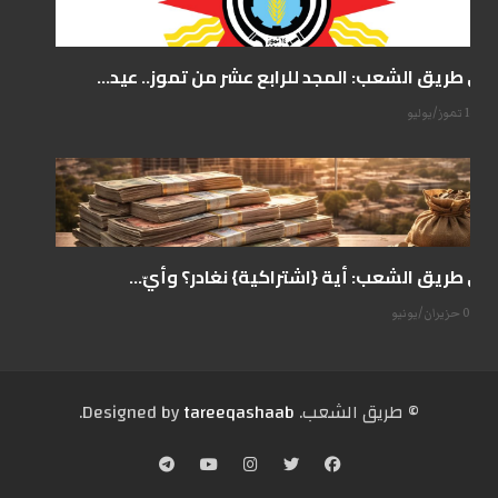
على طريق الشعب: المجد للرابع عشر من تموز.. عيد...
14 تموز/يوليو
على طريق الشعب: أية {اشتراكية} نغادر؟ وأيّ...
07 حزيران/يونيو
© طریق الشعب. Designed by
tareeqashaab
.