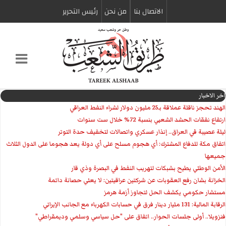
الاتصال بنا
من نحن
رئیس التحریر
اخر الاخبار
الهند تحجز ناقلة عملاقة بـ25 مليون دولار لشراء النفط العراقي
ارتفاع نفقات الحشد الشعبي بنسبة 72% خلال ست سنوات
ليلة عصيبة في العراق.. إنذار عسكري واتصالات لتخفيف حدة التوتر
‏اتفاق مكة للدفاع المشترك: أي هجوم مسلح على أي دولة يعد هجوما على الدول الثلاث
جميعها
الأمن الوطني يطيح بشبكات لتهريب النفط في البصرة وذي قار
الخزانة بشان رفع العقوبات عن شركتين عراقيتين: لا يعني حصانة دائمة
مستشار حكومي يكشف الحل لتجاوز أزمة هرمز
الرقابة المالية: 131 مليار دينار فرق في حسابات الكهرباء مع الجانب الإيراني
فنزويلا.. أولى جلسات الحوار.. اتفاق على "حل سياسي وسلمي وديمقراطي"