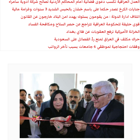
العدل العراقية تكسب دعوى قضائية أمام المحاكم الأردنية لصالح شركة أدوية سامراء
جنايات الكرخ تصدر حكما على باسم خشان بالحبس الشديد 3 سنوات وغرامة مالية
ائتلاف ادارة الدولة : من يقومون بسلوك يهدد امن البلاد خارجون عن القانون
قوى حليفة للحكومة العراقية تتراجع عن حصر السلاح ومكافحة الفساد
الخزانة الأميركية ترفع العقوبات عن فلاي بغداد
حراك مكثف في العراق لمنع ردّ الفصائل على السعودية
وقفات احتجاجية لموظفي 6 جامعات بسبب تأخر الرواتب