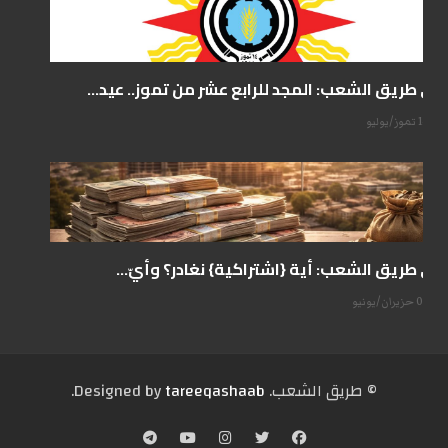
على طريق الشعب: المجد للرابع عشر من تموز.. عيد...
14 تموز/يوليو
على طريق الشعب: أية {اشتراكية} نغادر؟ وأيّ...
07 حزيران/يونيو
© طریق الشعب. Designed by
tareeqashaab
.