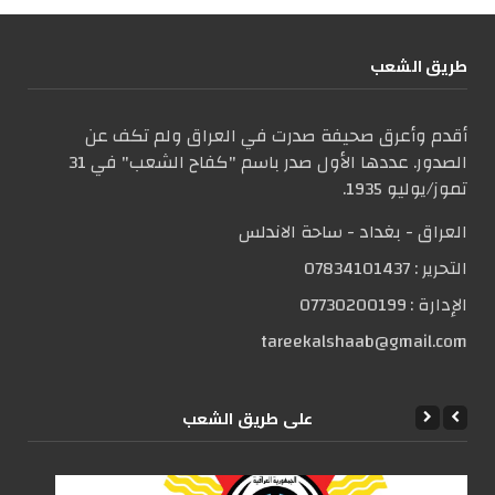
طریق الشعب
أقدم وأعرق صحيفة صدرت في العراق ولم تكف عن
الصدور. عددها الأول صدر باسم "كفاح الشعب" في 31
تموز/يوليو 1935.
العراق - بغداد - ساحة الاندلس
التحریر :
07834101437
الإدارة :
07730200199
tareekalshaab@gmail.com
علی طریق الشعب