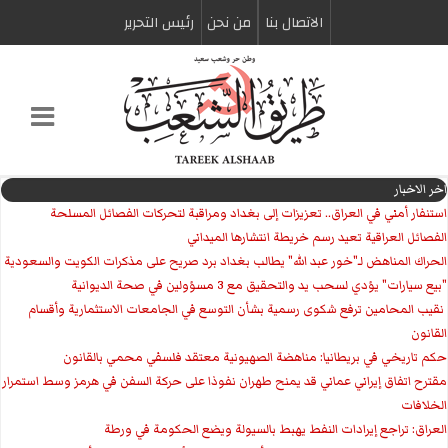
الاتصال بنا
من نحن
رئیس التحریر
اخر الاخبار
استنفار أمني في العراق.. تعزيزات إلى بغداد ومراقبة لتحركات الفصائل المسلحة
الفصائل العراقية تعيد رسم خريطة انتشارها الميداني
الحراك المناهض لـ"خور عبد الله" يطالب بغداد برد صريح على مذكرات الكويت والسعودية
"بيع سيارات" يؤدي لسحب يد والتحقيق مع 3 مسؤولين في صحة الديوانية
‏ نقيب المحامين ترفع شكوى رسمية بشأن التوسع في الجامعات الاستثمارية وأقسام
القانون
حكم تاريخي في بريطانيا: مناهضة الصهيونية معتقد فلسفي محمي بالقانون
مقترح اتفاق إيراني عماني قد يمنح طهران نفوذا على حركة السفن في هرمز وسط استمرار
الخلافات
العراق: تراجع إيرادات النفط يهبط بالسيولة ويضع الحكومة في ورطة