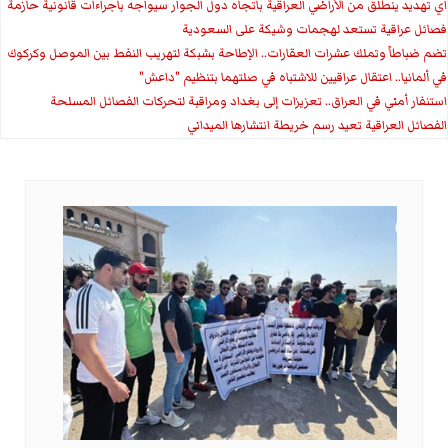
اي تهديد ينطلق من الأراضي العراقية باتجاه دول الجوار سيواجه باجراءات قانونية حازمة
فصائل عراقية تستعد لهجمات وشيكة على السعودية
تضم ضباطاً وتملك عشرات العقارات.. الإطاحة بشبكة لتهريب النفط بين الموصل وكركوك
في ألمانيا.. اعتقال عراقيين للاشتباه في صلتهما بتنظيم "داعش"
استنفار أمني في العراق.. تعزيزات إلى بغداد ومراقبة لتحركات الفصائل المسلحة
الفصائل العراقية تعيد رسم خريطة انتشارها الميداني