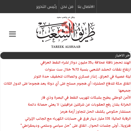
الاتصال بنا
من نحن
رئیس التحریر
اخر الاخبار
الهند تحجز ناقلة عملاقة بـ25 مليون دولار لشراء النفط العراقي
ارتفاع نفقات الحشد الشعبي بنسبة 72% خلال ست سنوات
ليلة عصيبة في العراق.. إنذار عسكري واتصالات لتخفيف حدة التوتر
‏اتفاق مكة للدفاع المشترك: أي هجوم مسلح على أي دولة يعد هجوما على الدول الثلاث
جميعها
الأمن الوطني يطيح بشبكات لتهريب النفط في البصرة وذي قار
الخزانة بشان رفع العقوبات عن شركتين عراقيتين: لا يعني حصانة دائمة
مستشار حكومي يكشف الحل لتجاوز أزمة هرمز
الرقابة المالية: 131 مليار دينار فرق في حسابات الكهرباء مع الجانب الإيراني
فنزويلا.. أولى جلسات الحوار.. اتفاق على "حل سياسي وسلمي وديمقراطي"