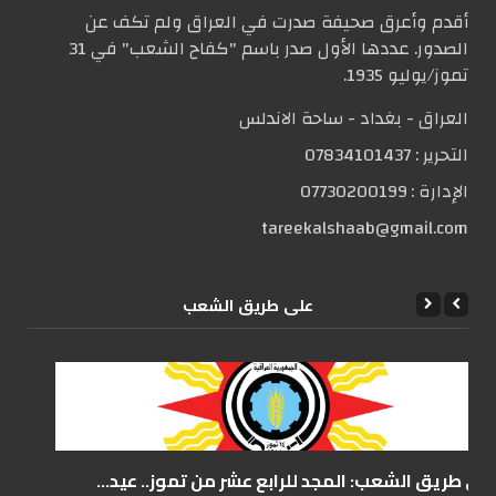
أقدم وأعرق صحيفة صدرت في العراق ولم تكف عن
الصدور. عددها الأول صدر باسم "كفاح الشعب" في 31
تموز/يوليو 1935.
العراق - بغداد - ساحة الاندلس
التحریر :
07834101437
الإدارة :
07730200199
tareekalshaab@gmail.com
علی طریق الشعب
على طريق الشعب: المجد للرابع عشر من تموز.. عيد...