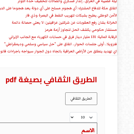
ليلة عصيبة في العراق.. إنذار عسكري واتصالات لتخفيف حدة التوتر
‏اتفاق مكة للدفاع المشترك: أي هجوم مسلح على أي دولة يعد هجوما على الدو
الأمن الوطني يطيح بشبكات لتهريب النفط في البصرة وذي قار
الخزانة بشان رفع العقوبات عن شركتين عراقيتين: لا يعني حصانة دائمة
مستشار حكومي يكشف الحل لتجاوز أزمة هرمز
الرقابة المالية: 131 مليار دينار فرق في حسابات الكهرباء مع الجانب الإيراني
فنزويلا.. أولى جلسات الحوار.. اتفاق على "حل سياسي وسلمي وديمقراطي"
اي تهديد ينطلق من الأراضي العراقية باتجاه دول الجوار سيواجه باجراءات قانو
الطریق الثقافي بصیغة pdf
الطريق الثقافي
عدد الإظهارات:
الاسم