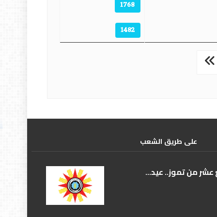
1768
1482
علی طریق الشعب
عشر من تموز.. عيد...