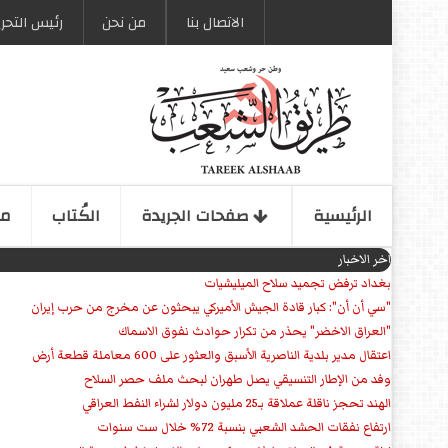
الاتصال بنا
من نحن
رئیس التحری
الرئیسیة
صفحات الجریدة
الكُتاب
مو
اخر الاخبار
بغداد ترفض تجميد سلاح الميليشيات
"سي أن أن": كبار قادة الجيش الأميركي يبحثون عن مخرج من حرب إيران
"العراق الاخضر" يحذر من تكرار حوادث نفوق الاسماك
اعتقال مدير بلدية الناصرية الأسبق والعثور على 600 معاملة قطعة أرض
وفد من الإطار التنسيقي يصل طهران لبحث ملف حصر السلاح
الهند تحجز ناقلة عملاقة بـ25 مليون دولار لشراء النفط العراقي
ارتفاع نفقات الحشد الشعبي بنسبة 72% خلال ست سنوات