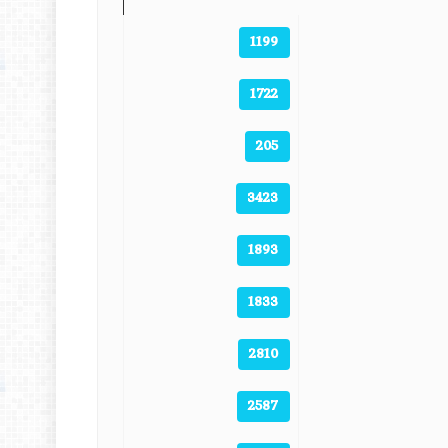
1199
1722
205
3423
1893
1833
2810
2587