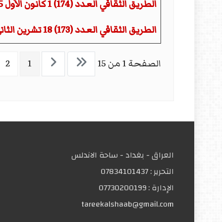
الطريق الثقافي العدد (174) 1 كانون الأول 2025
الطريق الثقافي العدد (173) 18 تشرين الثاني 2025
الصفحة 1 من 15
1
2
العراق - بغداد - ساحة الاندلس
التحریر :
07834101437
الإدارة :
07730200199
tareekalshaab@gmail.com