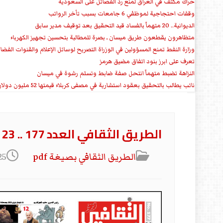
حراك مكثف في العراق لمنع ردّ الفصائل على السعودية
وقفات احتجاجية لموظفي 6 جامعات بسبب تأخر الرواتب
الديوانية.. 20 متهماً بالفساد قيد التحقيق بعد توقيف مدير سابق
متظاهرون يقطعون طريق ميسان ـ بصرة للمطالبة بتحسين تجهيز الكهرباء
وزارة النفط تمنع المسؤولين في الوزراة التصريح لوسائل الإعلام والقنوات الفضائ
تعرف على ابرز بنود اتفاق مضيق هرمز
النزاهة تضبط متهماً انتحل صفة ضابط وتسلم رشوة في ميسان
نائب يطالب بالتحقيق بعقود استشارية في مصفى كربلاء قيمتها 52 مليون دولار سنوياً
الطريق الثقافي العدد 177 .. 23 شباط 2026
الطریق الثقافي بصیغة pdf
25 شباط/فبراير