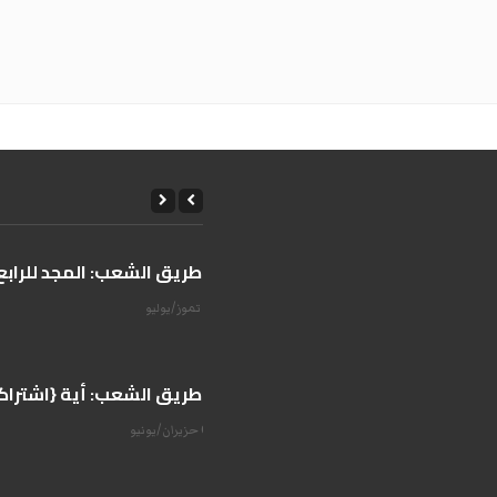
على طريق الشعب: المجد للرابع 
14 تموز/يوليو
على طريق الشعب: أية {اشتراكية
07 حزيران/يونيو