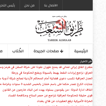
الاتصال بنا
من نحن
رئیس التحری
الرئیسیة
صفحات الجریدة
الكُتاب
مو
اخر الاخبار
مقترح اتفاق إيراني عماني قد يمنح طهران نفوذا على حركة السفن في هرمز وس
العراق: تراجع إيرادات النفط يهبط بالسيولة ويضع الحكومة في ورطة
العدل العراقية تكسب دعوى قضائية أمام المحاكم الأردنية لصالح شركة أدوية س
جنايات الكرخ تصدر حكما على باسم خشان بالحبس الشديد 3 سنوات وغرامة مالية
ائتلاف ادارة الدولة : من يقومون بسلوك يهدد امن البلاد خارجون عن القانون
قوى حليفة للحكومة العراقية تتراجع عن حصر السلاح ومكافحة الفساد
الخزانة الأميركية ترفع العقوبات عن فلاي بغداد