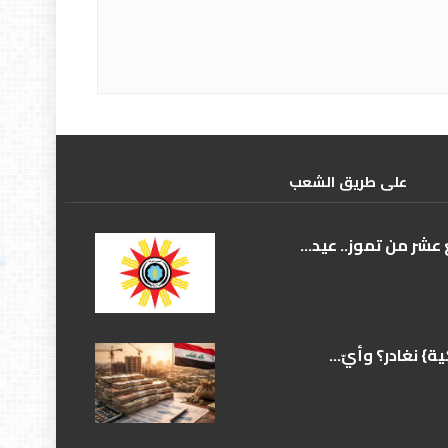
علی طریق الشعب
عشر من تموز.. عيد...
} نغادر؟ وأيّ...