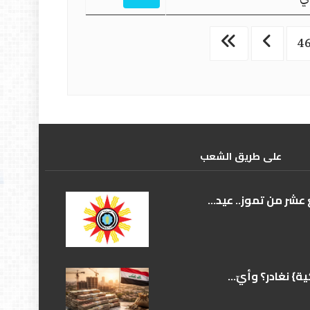
4
علی طریق الشعب
عشر من تموز.. عيد...
} نغادر؟ وأيّ...