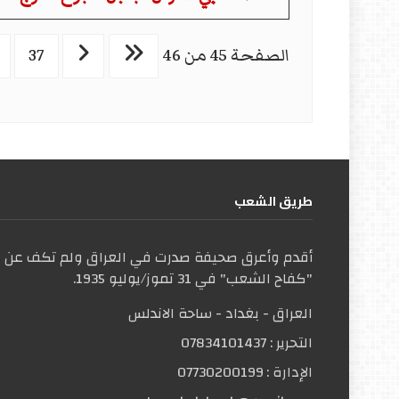
الصفحة 45 من 46
37
طریق الشعب
أقدم وأعرق صحيفة صدرت في العراق ولم تكف عن ال
"كفاح الشعب" في 31 تموز/يوليو 1935.
العراق - بغداد - ساحة الاندلس
التحریر :
07834101437
الإدارة :
07730200199