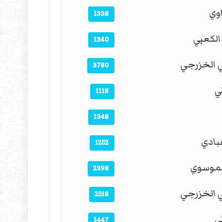
وي
1338
لكعبي
1340
بي الخزرجي
3780
ي
1118
1348
عبادي
1252
لموسوي
2398
بي الخزرجي
2518
ي
1447