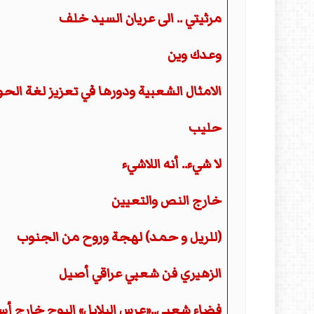
مرثيتي .. الى عريان السيد خلف
وعدك وين
الامثال الشعبية ودورها في تعزيز لغة الحو
حليب
لا شيء.. أنه اللاشيء
خارج النص والتعيين
(للريل و حمد) لهجة وروح من الجنوب
الزهيري فن شعبي عراقي أصيل
فضاء شعبي..«عرس البلابل» البوح خارج أسو