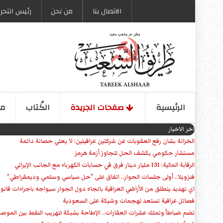
الاتصال بنا
من نحن
رئیس التحری
الرئیسیة
صفحات الجریدة
الكُتاب
مو
اخر الاخبار
الخزانة بشان رفع العقوبات عن شركتين عراقيتين: لا يعني حصانة دائمة
مستشار حكومي يكشف الحل لتجاوز أزمة هرمز
الرقابة المالية: 131 مليار دينار فرق في حسابات الكهرباء مع الجانب الإيراني
فنزويلا.. أولى جلسات الحوار.. اتفاق على "حل سياسي وسلمي وديمقراطي"
اي تهديد ينطلق من الأراضي العراقية باتجاه دول الجوار سيواجه باجراءات قانو
فصائل عراقية تستعد لهجمات وشيكة على السعودية
تضم ضباطاً وتملك عشرات العقارات.. الإطاحة بشبكة لتهريب النفط بين الموص