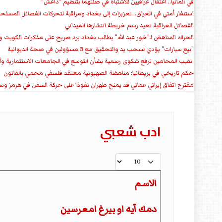
في ألمانيا.. اعتقال عراقيين للاشتباه في صلتهما بتنظيم "داعش"
استنفار أمني في العراق.. تعزيزات إلى بغداد ومراقبة لتحركات الفصائل المسلح
الفصائل العراقية تعيد رسم خريطة انتشارها الميداني
الحراك المناهض لـ"خور عبد الله" يطالب بغداد برد صريح على مذكرات الكويت 
"بيع سيارات" يؤدي لسحب يد والتحقيق مع 3 مسؤولين في صحة الديوانية
‏ نقيب المحامين ترفع شكوى رسمية بشأن التوسع في الجامعات الاستثمارية وأق
حكم تاريخي في بريطانيا: مناهضة الصهيونية معتقد فلسفي محمي بالقانون
مقترح اتفاق إيراني عماني قد يمنح طهران نفوذا على حركة السفن في هرمز وس
ادب شعبي
عدد الإظهارات:
الاسم
المقالات
دمك آيه او بيرغ امعرسين