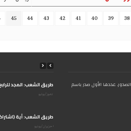
6
45
44
43
42
41
40
39
38
صدور. عددها الأول صدر باسم
على طريق الشعب: المجد للرابع 
14 تموز/يوليو
على طريق الشعب: أية {اشتراكية
07 حزيران/يونيو