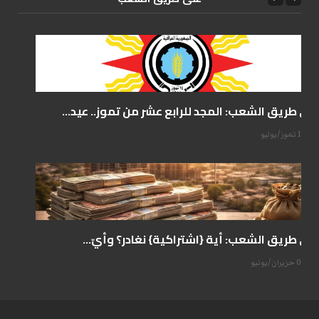
على طريق الشعب: المجد للرابع عشر من تموز.. عيد...
14 تموز/يوليو
على طريق الشعب: أية {اشتراكية} نغادر؟ وأيّ...
07 حزيران/يونيو