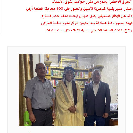
"العراق الاخضر" يحذر من تكرار حوادث نفوق الاسماك
اعتقال مدير بلدية الناصرية الأسبق والعثور على 600 معاملة قطعة أرض
وفد من الإطار التنسيقي يصل طهران لبحث ملف حصر السلاح
الهند تحجز ناقلة عملاقة بـ25 مليون دولار لشراء النفط العراقي
ارتفاع نفقات الحشد الشعبي بنسبة 72% خلال ست سنوات