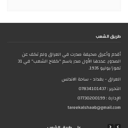
طریق الشعب
أقدم وأعرق صحيفة صدرت في العراق ولم تكف عن
الصدور. عددها الأول صدر باسم "كفاح الشعب" في 31
تموز/يوليو 1935.
العراق - بغداد - ساحة الاندلس
التحریر :
07834101437
الإدارة :
07730200199
tareekalshaab@gmail.com
علی طریق الشعب