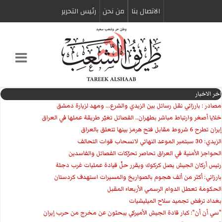
الاتصال بنا
من نحن
رئیس التحریر
اخر الاخبار
مصادر : بارزاني نقل رسائل بين الزيدي والشرع... ومهد لزيارة دمشق
خلايا أصغر وارتباط مباشر بطهران.. الفصائل تغيّر طريقة عملها في العراق
إيران تطرح 6 شروط مقابل فتح هرمز بينها تتعلق بالعراق
الزيدي: 30 سبتمبر الموعد النهائي لانسحاب قوات التحالف
الحواجز الأمنية في العراق تحاصر تحرّكات الفصائل والفاسدين
رئيس أركان الجيش يصل كركوك ويقرر حلّ قيادة عمليات غرب دجلة
بارزاني: أكثر من ألف هجوم بالصواريخ والمسيرات استهدف كردستان
الحكومة تعطل الدوام الرسمي الأربعاء المقبل
بغداد ترفض تجميد سلاح الميليشيات
"سي أن أن": كبار قادة الجيش الأميركي يبحثون عن مخرج من حرب إيران