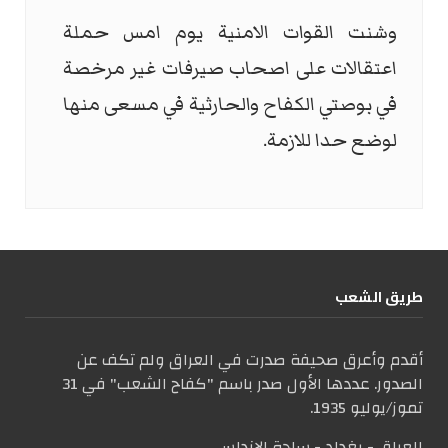
وشنت القوات الامنية يوم امس حملة
اعتقالات على اصحاب صيرفات غير مرخصة
في بوصتي الكفاح والحارثية في مسعى منها
لوضع حدا للازمة.
طریق الشعب
أقدم وأعرق صحيفة صدرت في العراق ولم تكف عن
الصدور. عددها الأول صدر باسم "كفاح الشعب" في 31
تموز/يوليو 1935.
العراق - بغداد - ساحة الاندلس