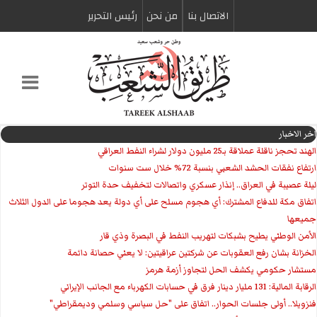
الاتصال بنا
من نحن
رئیس التحریر
اخر الاخبار
الهند تحجز ناقلة عملاقة بـ25 مليون دولار لشراء النفط العراقي
ارتفاع نفقات الحشد الشعبي بنسبة 72% خلال ست سنوات
ليلة عصيبة في العراق.. إنذار عسكري واتصالات لتخفيف حدة التوتر
‏اتفاق مكة للدفاع المشترك: أي هجوم مسلح على أي دولة يعد هجوما على الدول الثلاث
جميعها
الأمن الوطني يطيح بشبكات لتهريب النفط في البصرة وذي قار
الخزانة بشان رفع العقوبات عن شركتين عراقيتين: لا يعني حصانة دائمة
مستشار حكومي يكشف الحل لتجاوز أزمة هرمز
الرقابة المالية: 131 مليار دينار فرق في حسابات الكهرباء مع الجانب الإيراني
فنزويلا.. أولى جلسات الحوار.. اتفاق على "حل سياسي وسلمي وديمقراطي"