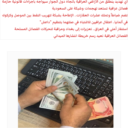
اي تهديد ينطلق من الأراضي العراقية باتجاه دول الجوار سيواجه باجراءات قانونية حازمة
فصائل عراقية تستعد لهجمات وشيكة على السعودية
تضم ضباطاً وتملك عشرات العقارات.. الإطاحة بشبكة لتهريب النفط بين الموصل وكركوك
في ألمانيا.. اعتقال عراقيين للاشتباه في صلتهما بتنظيم "داعش"
استنفار أمني في العراق.. تعزيزات إلى بغداد ومراقبة لتحركات الفصائل المسلحة
الفصائل العراقية تعيد رسم خريطة انتشارها الميداني