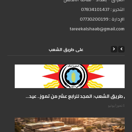
التحریر :
07834101437
الإدارة :
07730200199
tareekalshaab@gmail.com
علی طریق الشعب
على طريق الشعب: المجد للرابع عشر من تموز.. عيد...
14 تموز/يوليو