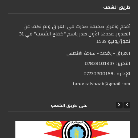
طریق الشعب
أقدم وأعرق صحيفة صدرت في العراق ولم تكف عن
الصدور. عددها الأول صدر باسم "كفاح الشعب" في 31
تموز/يوليو 1935.
العراق - بغداد - ساحة الاندلس
التحریر :
07834101437
الإدارة :
07730200199
tareekalshaab@gmail.com
علی طریق الشعب