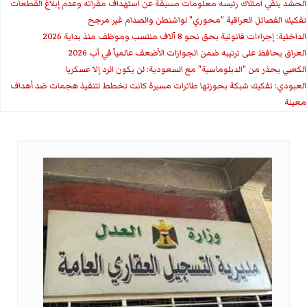
الحشد ينفي امتلاك رئيسه معلومات مسبقة عن استهداف مقراته وعدم إبلاغ القطعات
تفكيك الفصائل العراقية "محوري" لواشنطن والصدام غير مرجح
الداخلية: إجراءات قانونية بحق نحو 8 آلاف منتسب وموظف منذ بداية 2026
العراق يحافظ على ترتيبه ضمن الجوازات الأضعف عالمياً في آب 2026
الكعبي يحذر من "الدبلوماسية" مع السعودية: لن يكون الرد إلا عسكريا
العبودي: تفكيك شبكة بحوزتها طائرات مسيرة كانت تخطط لتنفيذ هجمات ضد أهداف
معينة