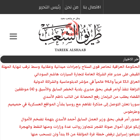
الاتصال بنا
من نحن
رئیس التحریر
اخر الاخبار
الحكومة العراقية تحاصر قوى السلاح بإجراءات ميدانية وعقابية وسط ترقب لنهاية المهلة
القبض على مدير عام الشركة العامة لتجارة السيارات هاشم السوداني
العراق الـ12 عربياً والـ94 عالمياً في مؤشر الدبلوماسية والشراكة الدولية
النزاهة تنفذ أوامر قبض بحق مديري بلدية الخضر السابق والأسبق و (4) موظفين
القضاء يطلب من البرلمان رفع الحصانة عن النائب ناظم الأسدي
سوريا تعلن التوصل إلى مذكرة تفاهم مع روسيا بشأن المواقع العسكرية في حميميم
وطرطوس
صدور أمر قبض بحق وزير العمل السابق أحمد الأسدي بتهمة تضخم الأموال
إيكو عراق: أموال صولة الفجر تتجاوز رواتب عدة وزارات ومنها النفط والهجرة
نتنياهو: إسرائيل ترفض خطة غزة المؤلفة من 15 بنداً ولن تنسحب منها