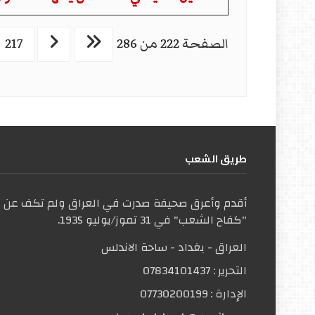
الصفحة 222 من 286
217
طریق الشعب
أقدم وأعرق صحيفة صدرت في العراق ولم تكف عن ال
"كفاح الشعب" في 31 تموز/يوليو 1935.
العراق - بغداد - ساحة الاندلس
التحریر :
07834101437
الإدارة :
07730200199