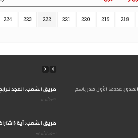
224
223
222
221
220
219
218
صدور. عددها الأول صدر باسم
على طريق الشعب: المجد للرابع 
14 تموز/يوليو
على طريق الشعب: أية {اشتراكية
07 حزيران/يونيو