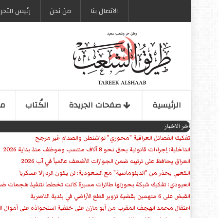
الاتصال بنا
من نحن
رئیس التحری
الرئیسیة
صفحات الجریدة
الكُتاب
مو
اخر الاخبار
تفكيك الفصائل العراقية "محوري" لواشنطن والصدام غير مرجح
الداخلية: إجراءات قانونية بحق نحو 8 آلاف منتسب وموظف منذ بداية 2026
العراق يحافظ على ترتيبه ضمن الجوازات الأضعف عالمياً في آب 2026
الكعبي يحذر من "الدبلوماسية" مع السعودية: لن يكون الرد إلا عسكريا
العبودي: تفكيك شبكة بحوزتها طائرات مسيرة كانت تخطط لتنفيذ هجمات ضد
القبض على 6 متهمين بقضية تزوير قطع الأراضي في بلدية الناصرية
اعتقال محمد الهجف المقرب من أبو مازن على خلفية استحواذه على أموال ال