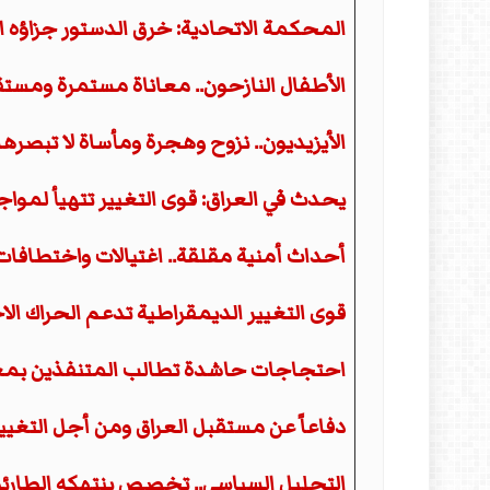
المحكمة الاتحادية: خرق الدستور جزاؤه ال
الأطفال النازحون.. معاناة مستمرة ومس
الأيزيديون.. نزوح وهجرة ومأساة لا تبصر
يحدث في العراق: قوى التغيير تتهيأ لمو
أحداث أمنية مقلقة.. اغتيالات واختطافا
قوى التغيير الديمقراطية تدعم الحراك ا
احتجاجات حاشدة تطالب المتنفذين بمغ
دفاعاً عن مستقبل العراق ومن أجل التغيي
التحليل السياسي.. تخصص ينتهكه الطارئو