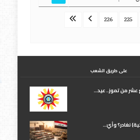
226
225
علی طریق الشعب
عشر من تموز.. عيد...
} نغادر؟ وأيّ...