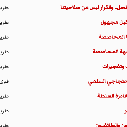
حل.. والقرار ليس من صلاحيتنا
طري
تقبل مجهول
طري
ها المحاصصة
طري
اجهة المحاصصة
طري
ت وتفجيرات
طري
لاحتجاجي السلمي
قوى 
ادرة السلطة
طري
ر
طري
ن والطائفيون
طري