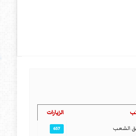
تب
الزيارات
ق الشعب
657