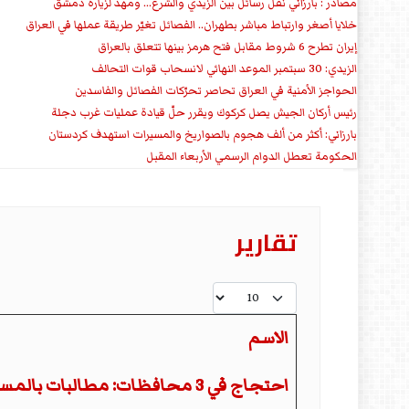
مصادر : بارزاني نقل رسائل بين الزيدي والشرع... ومهد لزيارة دمشق
خلايا أصغر وارتباط مباشر بطهران.. الفصائل تغيّر طريقة عملها في العراق
إيران تطرح 6 شروط مقابل فتح هرمز بينها تتعلق بالعراق
الزيدي: 30 سبتمبر الموعد النهائي لانسحاب قوات التحالف
الحواجز الأمنية في العراق تحاصر تحرّكات الفصائل والفاسدين
رئيس أركان الجيش يصل كركوك ويقرر حلّ قيادة عمليات غرب دجلة
بارزاني: أكثر من ألف هجوم بالصواريخ والمسيرات استهدف كردستان
الحكومة تعطل الدوام الرسمي الأربعاء المقبل
تقارير
عدد الإظهارات:
الاسم
المقالات
احتجاج في 3 محافظات: مطالبات بالمستحقات والخدمات