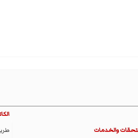
الكا
طري