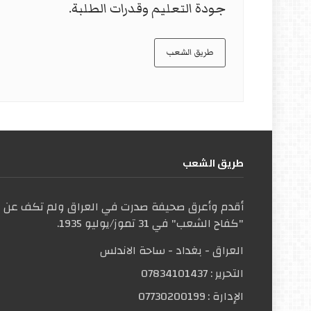
جودة التعليم وقدرات الطلبة.
طريق الشعب
طریق الشعب
أقدم وأعرق صحيفة صدرت في العراق ولم تكف عن ال
"كفاح الشعب" في 31 تموز/يوليو 1935.
العراق - بغداد - ساحة الاندلس
التحریر :
07834101437
الإدارة :
07730200199