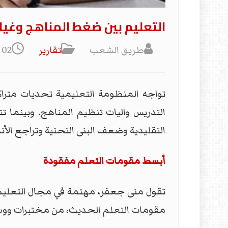
التعليم بين ضغط المناهج وغياب 
طريق الشعب
تقارير
02 حزيران/يونيو 2026
تواجه المنظومة التعليمية تحديات مترا
التدريس واليات تنظيم المناهج. وبينما ت
التقليدية وضعف البنى التحتية وتراجع الأ
أبسط مقومات التعلم مفقودة
تقول منى جعفر، مهتمة في مجال التعليم، إ
مقومات التعلم الحديث، من مختبرات ووسائ