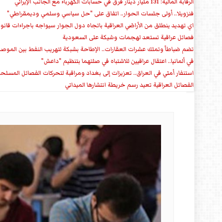
الرقابة المالية: 131 مليار دينار فرق في حسابات الكهرباء مع الجانب الإيراني
فنزويلا.. أولى جلسات الحوار.. اتفاق على "حل سياسي وسلمي وديمقراطي"
اي تهديد ينطلق من الأراضي العراقية باتجاه دول الجوار سيواجه باجراءات قانو
فصائل عراقية تستعد لهجمات وشيكة على السعودية
تضم ضباطاً وتملك عشرات العقارات.. الإطاحة بشبكة لتهريب النفط بين الموص
في ألمانيا.. اعتقال عراقيين للاشتباه في صلتهما بتنظيم "داعش"
استنفار أمني في العراق.. تعزيزات إلى بغداد ومراقبة لتحركات الفصائل المسلح
الفصائل العراقية تعيد رسم خريطة انتشارها الميداني