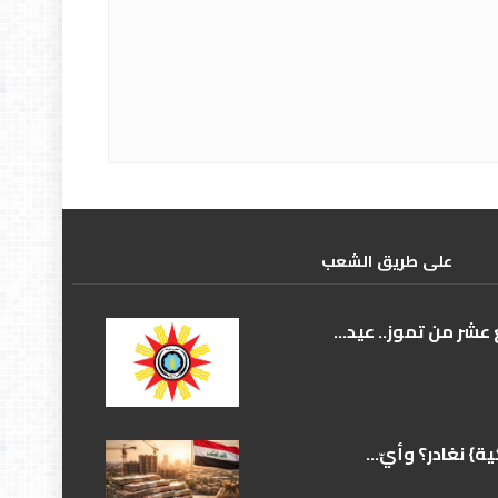
علی طریق الشعب
عشر من تموز.. عيد...
} نغادر؟ وأيّ...