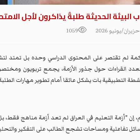
البيئة الحديثة طلبةٌ يذاكرون لأجل الامتح
1059
كمة لم تقتصر على المحتوى الدراسي وحده بل تمتد لتش
تعدد القراءات حول جذور الأزمة، يجمع تربويون ومختصون
نشطة التطبيقية بات يشكل عائقا أمام تطوير مهارات الطلبة
ن "أزمة التعليم في العراق لم تعد أزمة مناهج فقط، بل 
ل تفاعلية ومساحات تشجع الطالب على التفكير والتحليل،