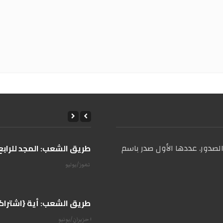
صدور. عددها الأول صدر باسم
على طريق الشعب: المجد للرابع 
14 تموز/يوليو
على طريق الشعب: أية {اشتراكية
07 حزيران/يونيو