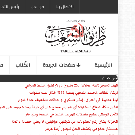
الاتصال بنا
من نحن
رئیس التحری
الرئیسیة
صفحات الجریدة
الكُتاب
مو
اخر الاخبار
الهند تحجز ناقلة عملاقة بـ25 مليون دولار لشراء النفط العراقي
ارتفاع نفقات الحشد الشعبي بنسبة 72% خلال ست سنوات
ليلة عصيبة في العراق.. إنذار عسكري واتصالات لتخفيف حدة التوتر
‏اتفاق مكة للدفاع المشترك: أي هجوم مسلح على أي دولة يعد هجوما على الدو
الأمن الوطني يطيح بشبكات لتهريب النفط في البصرة وذي قار
الخزانة بشان رفع العقوبات عن شركتين عراقيتين: لا يعني حصانة دائمة
مستشار حكومي يكشف الحل لتجاوز أزمة هرمز