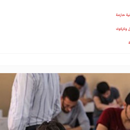
نية حازمة
ل وكركوك
ة