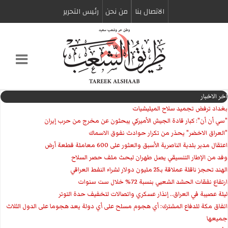
الاتصال بنا
من نحن
رئیس التحریر
اخر الاخبار
بغداد ترفض تجميد سلاح الميليشيات
"سي أن أن": كبار قادة الجيش الأميركي يبحثون عن مخرج من حرب إيران
"العراق الاخضر" يحذر من تكرار حوادث نفوق الاسماك
اعتقال مدير بلدية الناصرية الأسبق والعثور على 600 معاملة قطعة أرض
وفد من الإطار التنسيقي يصل طهران لبحث ملف حصر السلاح
الهند تحجز ناقلة عملاقة بـ25 مليون دولار لشراء النفط العراقي
ارتفاع نفقات الحشد الشعبي بنسبة 72% خلال ست سنوات
ليلة عصيبة في العراق.. إنذار عسكري واتصالات لتخفيف حدة التوتر
‏اتفاق مكة للدفاع المشترك: أي هجوم مسلح على أي دولة يعد هجوما على الدول الثلاث
جميعها