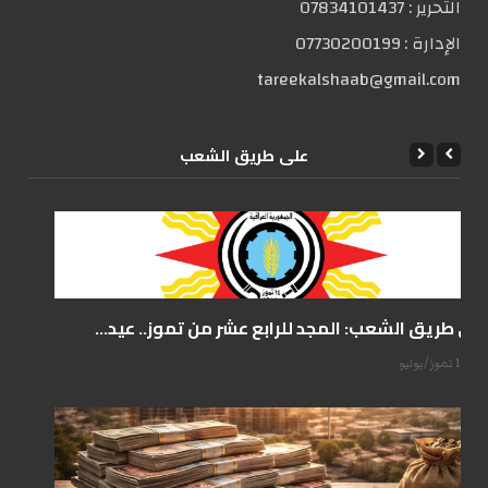
التحریر :
07834101437
الإدارة :
07730200199
tareekalshaab@gmail.com
علی طریق الشعب
على طريق الشعب: المجد للرابع عشر من تموز.. عيد...
14 تموز/يوليو