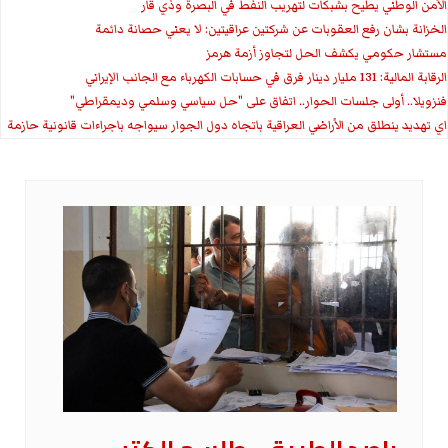
الأمن الوطني يطيح بشبكات لتهريب النفط في البصرة وذي قار
الخزانة بشان رفع العقوبات عن شركتين عراقيتين: لا يعني حصانة دائمة
مستشار حكومي يكشف الحل لتجاوز أزمة هرمز
الرقابة المالية: 131 مليار دينار فرق في حسابات الكهرباء مع الجانب الإيراني
فنزويلا.. أولى جلسات الحوار.. اتفاق على "حل سياسي وسلمي وديمقراطي"
اي تهديد ينطلق من الأراضي العراقية باتجاه دول الجوار سيواجه باجراءات قانونية حازمة