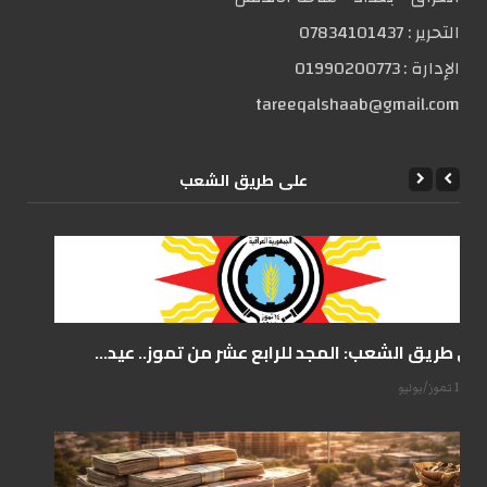
التحریر :
07834101437
الإدارة :
01990200773
tareeqalshaab@gmail.com
علی طریق الشعب
على طريق الشعب: المجد للرابع عشر من تموز.. عيد...
14 تموز/يوليو