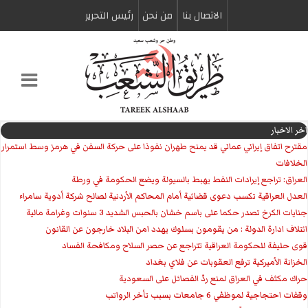
الاتصال بنا
من نحن
رئیس التحریر
اخر الاخبار
مقترح اتفاق إيراني عماني قد يمنح طهران نفوذا على حركة السفن في هرمز وسط استمرار
الخلافات
العراق: تراجع إيرادات النفط يهبط بالسيولة ويضع الحكومة في ورطة
العدل العراقية تكسب دعوى قضائية أمام المحاكم الأردنية لصالح شركة أدوية سامراء
جنايات الكرخ تصدر حكما على باسم خشان بالحبس الشديد 3 سنوات وغرامة مالية
ائتلاف ادارة الدولة : من يقومون بسلوك يهدد امن البلاد خارجون عن القانون
قوى حليفة للحكومة العراقية تتراجع عن حصر السلاح ومكافحة الفساد
الخزانة الأميركية ترفع العقوبات عن فلاي بغداد
حراك مكثف في العراق لمنع ردّ الفصائل على السعودية
وقفات احتجاجية لموظفي 6 جامعات بسبب تأخر الرواتب