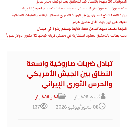
الديوانية.. 20 متهماً بالفساد قيد التحقيق بعد توقيف مدير سابق
متظاهرون يقطعون طريق ميسان ـ بصرة للمطالبة بتحسين تجهيز الكهرباء
وزارة النفط تمنع المسؤولين في الوزراة التصريح لوسائل الإعلام والقنوات الفضائية
تعرف على ابرز بنود اتفاق مضيق هرمز
النزاهة تضبط متهماً انتحل صفة ضابط وتسلم رشوة في ميسان
نائب يطالب بالتحقيق بعقود استشارية في مصفى كربلاء قيمتها 52 مليون دولار سنوياً
تبادل ضربات صاروخية واسعة
النطاق بين الجيش الأمريكي
والحرس الثوري الإيراني
قسم الاخبار
اخر الاخبار
08 تموز/يوليو 2026
137