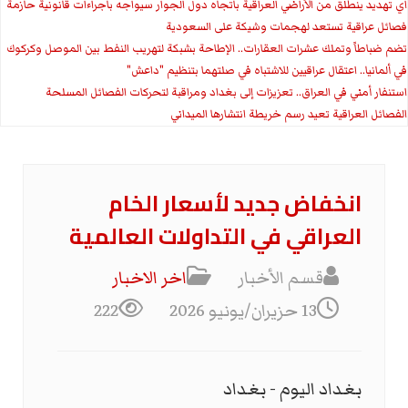
اي تهديد ينطلق من الأراضي العراقية باتجاه دول الجوار سيواجه باجراءات قانونية حازمة
فصائل عراقية تستعد لهجمات وشيكة على السعودية
تضم ضباطاً وتملك عشرات العقارات.. الإطاحة بشبكة لتهريب النفط بين الموصل وكركوك
في ألمانيا.. اعتقال عراقيين للاشتباه في صلتهما بتنظيم "داعش"
استنفار أمني في العراق.. تعزيزات إلى بغداد ومراقبة لتحركات الفصائل المسلحة
الفصائل العراقية تعيد رسم خريطة انتشارها الميداني
انخفاض جديد لأسعار الخام
العراقي في التداولات العالمية
قسم الأخبار
اخر الاخبار
13 حزيران/يونيو 2026
222
بغداد اليوم - بغداد