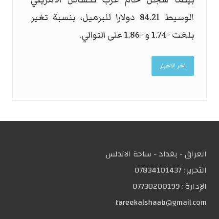
الوسيط 84.21 دولارا للبرميل، بنسبة تغير
بلغت -1.74 و -1.86 على التوالي.
اخر الاخبار
العراق - بغداد - ساحة الاندلس
التحریر :
07834101437
الإدارة :
07730200199
tareekalshaab@gmail.com