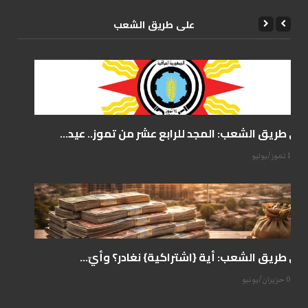
علی طریق الشعب
على طريق الشعب: المجد للرابع عشر من تموز.. عيد...
14 تموز/يوليو
على طريق الشعب: أية {اشتراكية} نغادر؟ وأيّ...
07 حزيران/يونيو