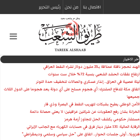
الاتصال بنا
من نحن
رئیس التحریر
اخر الاخبار
الهند تحجز ناقلة عملاقة بـ25 مليون دولار لشراء النفط العراقي
ارتفاع نفقات الحشد الشعبي بنسبة 72% خلال ست سنوات
ليلة عصيبة في العراق.. إنذار عسكري واتصالات لتخفيف حدة التوتر
‏اتفاق مكة للدفاع المشترك: أي هجوم مسلح على أي دولة يعد هجوما على الدول الثلاث
جميعها
الأمن الوطني يطيح بشبكات لتهريب النفط في البصرة وذي قار
الخزانة بشان رفع العقوبات عن شركتين عراقيتين: لا يعني حصانة دائمة
مستشار حكومي يكشف الحل لتجاوز أزمة هرمز
الرقابة المالية: 131 مليار دينار فرق في حسابات الكهرباء مع الجانب الإيراني
فنزويلا.. أولى جلسات الحوار.. اتفاق على "حل سياسي وسلمي وديمقراطي"