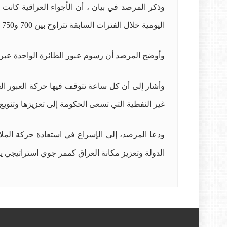
اليومية خلال الفترات السابقة تتراوح بين 700 و750 طائرة.
وأوضح المرصد أن رسوم عبور الطائرة الواحدة عبر الأجواء العراقية تبلغ نحو 450 دولاراً، ما كان
غير النفطية التي تسعى الحكومة إلى تعزيزها وتنويع
ودعا المرصد، إلى الإسراع في استعادة حركة الملاحة
الدولة وتعزيز مكانة العراق كممر جوي استراتيجي ير