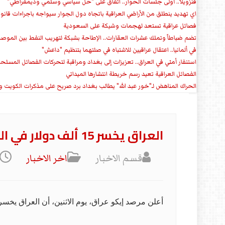
فنزويلا.. أولى جلسات الحوار.. اتفاق على "حل سياسي وسلمي وديمقراطي"
اي تهديد ينطلق من الأراضي العراقية باتجاه دول الجوار سيواجه باجراءات قانو
فصائل عراقية تستعد لهجمات وشيكة على السعودية
تضم ضباطاً وتملك عشرات العقارات.. الإطاحة بشبكة لتهريب النفط بين الموص
في ألمانيا.. اعتقال عراقيين للاشتباه في صلتهما بتنظيم "داعش"
استنفار أمني في العراق.. تعزيزات إلى بغداد ومراقبة لتحركات الفصائل المسلح
الفصائل العراقية تعيد رسم خريطة انتشارها الميداني
الحراك المناهض لـ"خور عبد الله" يطالب بغداد برد صريح على مذكرات الكويت 
العراق يخسر 15 ألف دولار في الساعة بسبب إغلاق مجاله الجوي
قسم الاخبار
اخر الاخبار
أعلن مرصد إيكو عراق، يوم الاثنين، أن العراق يخسر نحو 15 ألف دولار في الساعة نتيجة التوقف المؤقت لحركة عبور الطائرات