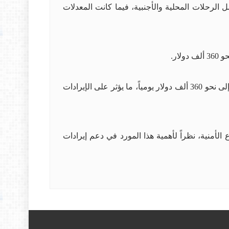
 كانت تشهد قبل توقف حركة العبور الجوي مرور نحو 800 طائرة يومياً، تشمل الرحلات المحلية والأجنبية، فيما كانت المعدلات
وأشار إلى أن كل ساعة تتوقف فيها حركة العبور الجوي تكلف العراق خسارة تقدر بنحو 15 ألف دولار، فيما تصل الخسائر إلى نحو 360 ألف دولار يومياً، ما يؤثر على الإيرادات
الأمنية، نظراً لأهمية هذا المورد في دعم إيرادات