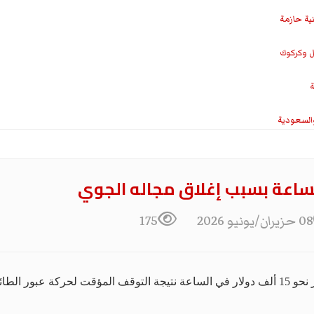
نية حازمة
ل وكركوك
ة
والسعودية
08 حزيران/يونيو 2026
175
 عبر أجوائه.