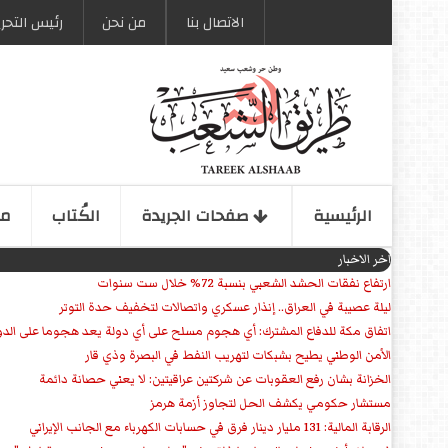
الاتصال بنا
من نحن
رئیس التحری
الرئیسیة
صفحات الجریدة
الكُتاب
مو
اخر الاخبار
ارتفاع نفقات الحشد الشعبي بنسبة 72% خلال ست سنوات
ليلة عصيبة في العراق.. إنذار عسكري واتصالات لتخفيف حدة التوتر
‏اتفاق مكة للدفاع المشترك: أي هجوم مسلح على أي دولة يعد هجوما على الدو
الأمن الوطني يطيح بشبكات لتهريب النفط في البصرة وذي قار
الخزانة بشان رفع العقوبات عن شركتين عراقيتين: لا يعني حصانة دائمة
مستشار حكومي يكشف الحل لتجاوز أزمة هرمز
الرقابة المالية: 131 مليار دينار فرق في حسابات الكهرباء مع الجانب الإيراني