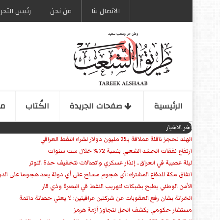
الاتصال بنا
من نحن
رئیس التحری
الرئیسیة
صفحات الجریدة
الكُتاب
مو
اخر الاخبار
الهند تحجز ناقلة عملاقة بـ25 مليون دولار لشراء النفط العراقي
ارتفاع نفقات الحشد الشعبي بنسبة 72% خلال ست سنوات
ليلة عصيبة في العراق.. إنذار عسكري واتصالات لتخفيف حدة التوتر
‏اتفاق مكة للدفاع المشترك: أي هجوم مسلح على أي دولة يعد هجوما على الدو
الأمن الوطني يطيح بشبكات لتهريب النفط في البصرة وذي قار
الخزانة بشان رفع العقوبات عن شركتين عراقيتين: لا يعني حصانة دائمة
مستشار حكومي يكشف الحل لتجاوز أزمة هرمز