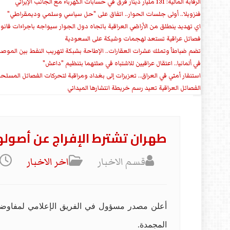
الرقابة المالية: 131 مليار دينار فرق في حسابات الكهرباء مع الجانب الإيراني
فنزويلا.. أولى جلسات الحوار.. اتفاق على "حل سياسي وسلمي وديمقراطي"
اي تهديد ينطلق من الأراضي العراقية باتجاه دول الجوار سيواجه باجراءات قانو
فصائل عراقية تستعد لهجمات وشيكة على السعودية
تضم ضباطاً وتملك عشرات العقارات.. الإطاحة بشبكة لتهريب النفط بين الموص
في ألمانيا.. اعتقال عراقيين للاشتباه في صلتهما بتنظيم "داعش"
استنفار أمني في العراق.. تعزيزات إلى بغداد ومراقبة لتحركات الفصائل المسلح
الفصائل العراقية تعيد رسم خريطة انتشارها الميداني
طهران تشترط الإفراج عن أصول
قسم الاخبار
اخر الاخبار
أعلن مصدر مسؤول في الفريق الإعلامي لمفاوضات إ
المجمدة.