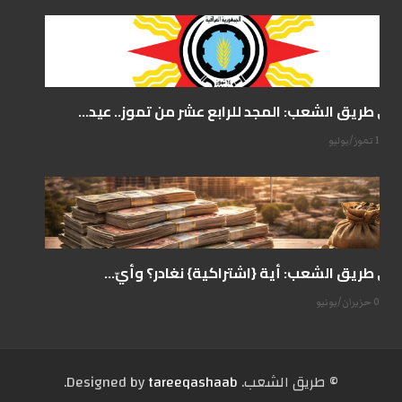
على طريق الشعب: المجد للرابع عشر من تموز.. عيد...
14 تموز/يوليو
على طريق الشعب: أية {اشتراكية} نغادر؟ وأيّ...
07 حزيران/يونيو
© طریق الشعب. Designed by
tareeqashaab
.