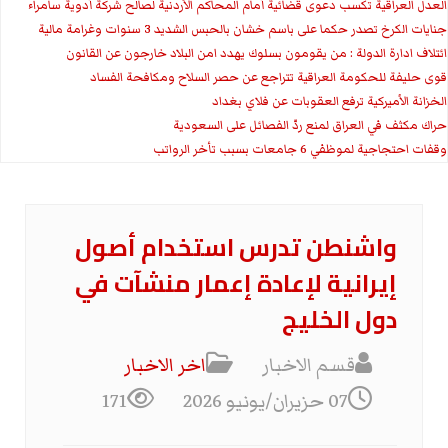
العدل العراقية تكسب دعوى قضائية أمام المحاكم الأردنية لصالح شركة أدوية سامراء
جنايات الكرخ تصدر حكما على باسم خشان بالحبس الشديد 3 سنوات وغرامة مالية
ائتلاف ادارة الدولة : من يقومون بسلوك يهدد امن البلاد خارجون عن القانون
قوى حليفة للحكومة العراقية تتراجع عن حصر السلاح ومكافحة الفساد
الخزانة الأميركية ترفع العقوبات عن فلاي بغداد
حراك مكثف في العراق لمنع ردّ الفصائل على السعودية
وقفات احتجاجية لموظفي 6 جامعات بسبب تأخر الرواتب
واشنطن تدرس استخدام أصول
إيرانية لإعادة إعمار منشآت في
دول الخليج
قسم الاخبار
اخر الاخبار
07 حزيران/يونيو 2026
171