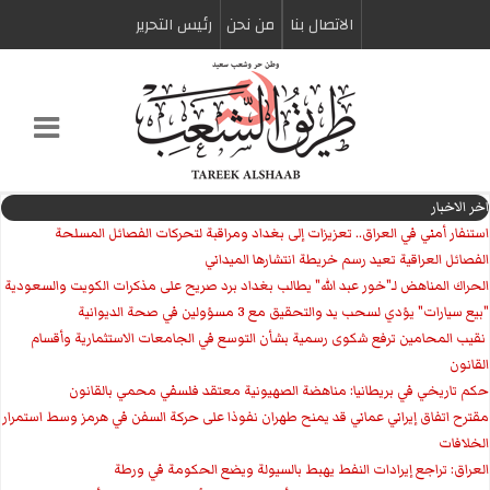
الاتصال بنا
من نحن
رئیس التحریر
اخر الاخبار
استنفار أمني في العراق.. تعزيزات إلى بغداد ومراقبة لتحركات الفصائل المسلحة
الفصائل العراقية تعيد رسم خريطة انتشارها الميداني
الحراك المناهض لـ"خور عبد الله" يطالب بغداد برد صريح على مذكرات الكويت والسعودية
"بيع سيارات" يؤدي لسحب يد والتحقيق مع 3 مسؤولين في صحة الديوانية
‏ نقيب المحامين ترفع شكوى رسمية بشأن التوسع في الجامعات الاستثمارية وأقسام
القانون
حكم تاريخي في بريطانيا: مناهضة الصهيونية معتقد فلسفي محمي بالقانون
مقترح اتفاق إيراني عماني قد يمنح طهران نفوذا على حركة السفن في هرمز وسط استمرار
الخلافات
العراق: تراجع إيرادات النفط يهبط بالسيولة ويضع الحكومة في ورطة