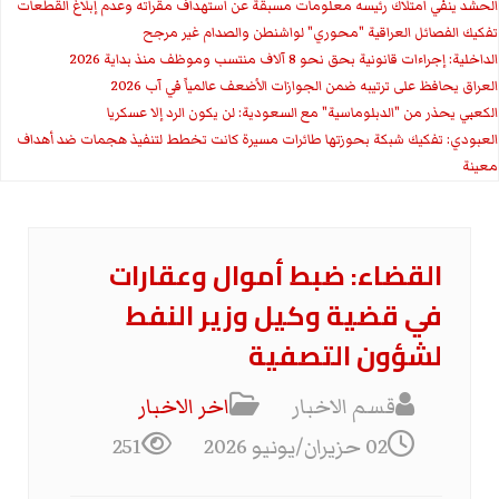
الحشد ينفي امتلاك رئيسه معلومات مسبقة عن استهداف مقراته وعدم إبلاغ القطعات
تفكيك الفصائل العراقية "محوري" لواشنطن والصدام غير مرجح
الداخلية: إجراءات قانونية بحق نحو 8 آلاف منتسب وموظف منذ بداية 2026
العراق يحافظ على ترتيبه ضمن الجوازات الأضعف عالمياً في آب 2026
الكعبي يحذر من "الدبلوماسية" مع السعودية: لن يكون الرد إلا عسكريا
العبودي: تفكيك شبكة بحوزتها طائرات مسيرة كانت تخطط لتنفيذ هجمات ضد أهداف
معينة
القضاء: ضبط أموال وعقارات
في قضية وكيل وزير النفط
لشؤون التصفية
قسم الاخبار
اخر الاخبار
02 حزيران/يونيو 2026
251