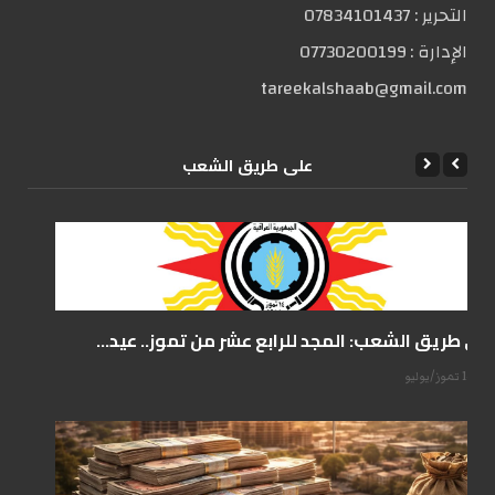
التحریر :
07834101437
الإدارة :
07730200199
tareekalshaab@gmail.com
علی طریق الشعب
على طريق الشعب: المجد للرابع عشر من تموز.. عيد...
14 تموز/يوليو