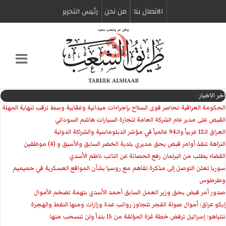
الاتصال بنا
من نحن
رئیس التحریر
اخر الاخبار
الحكومة العراقية تحاصر قوى السلاح بإجراءات ميدانية وعقابية وسط ترقب لنهاية المهلة
القبض على مدير عام الشركة العامة لتجارة السيارات هاشم السوداني
العراق الـ12 عربياً والـ94 عالمياً في مؤشر الدبلوماسية والشراكة الدولية
النزاهة تنفذ أوامر قبض بحق مديري بلدية الخضر السابق والأسبق و (4) موظفين
القضاء يطلب من البرلمان رفع الحصانة عن النائب ناظم الأسدي
سوريا تعلن التوصل إلى مذكرة تفاهم مع روسيا بشأن المواقع العسكرية في حميميم
وطرطوس
صدور أمر قبض بحق وزير العمل السابق أحمد الأسدي بتهمة تضخم الأموال
إيكو عراق: أموال صولة الفجر تتجاوز رواتب عدة وزارات ومنها النفط والهجرة
نتنياهو: إسرائيل ترفض خطة غزة المؤلفة من 15 بنداً ولن تنسحب منها