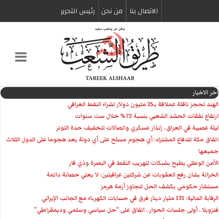
الاتصال بنا
من نحن
رئیس التحریر
اخر الاخبار
الهند تحجز ناقلة عملاقة بـ25 مليون دولار لشراء النفط العراقي
ارتفاع نفقات الحشد الشعبي بنسبة 72% خلال ست سنوات
ليلة عصيبة في العراق.. إنذار عسكري واتصالات لتخفيف حدة التوتر
‏اتفاق مكة للدفاع المشترك: أي هجوم مسلح على أي دولة يعد هجوما على الدول الثلاث
جميعها
الأمن الوطني يطيح بشبكات لتهريب النفط في البصرة وذي قار
الخزانة بشان رفع العقوبات عن شركتين عراقيتين: لا يعني حصانة دائمة
مستشار حكومي يكشف الحل لتجاوز أزمة هرمز
الرقابة المالية: 131 مليار دينار فرق في حسابات الكهرباء مع الجانب الإيراني
فنزويلا.. أولى جلسات الحوار.. اتفاق على "حل سياسي وسلمي وديمقراطي"