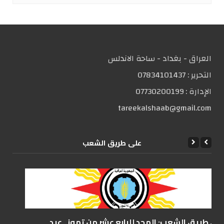
العراق - بغداد - ساحة الاندلس
التحریر :
07834101437
الإدارة :
07730200199
tareekalshaab@gmail.com
علی طریق الشعب
على طريق الشعب: المجد للرابع عشر من تموز.. عيد...