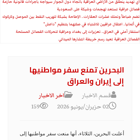
اي تهديد ينطلق من الأراضي العراقية باتجاه دول الجوار سيواجه باجراءات قانونية حازمة
فصائل عراقية تستعد لهجمات وشيكة على السعودية
تضم ضباطاً وتملك عشرات العقارات.. الإطاحة بشبكة لتهريب النفط بين الموصل وكركوك
في ألمانيا.. اعتقال عراقيين للاشتباه في صلتهما بتنظيم "داعش"
استنفار أمني في العراق.. تعزيزات إلى بغداد ومراقبة لتحركات الفصائل المسلحة
الفصائل العراقية تعيد رسم خريطة انتشارها الميداني
البحرين تمنع سفر مواطنيها
إلى إيران والعراق
قسم الاخبار
اخر الاخبار
02 حزيران/يونيو 2026
159
أعلنت البحرين، الثلاثاء، أنها منعت سفر مواطنيها إلى