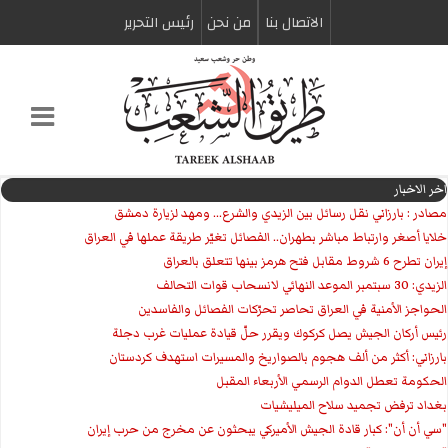
الاتصال بنا
من نحن
رئیس التحریر
اخر الاخبار
مصادر : بارزاني نقل رسائل بين الزيدي والشرع... ومهد لزيارة دمشق
خلايا أصغر وارتباط مباشر بطهران.. الفصائل تغيّر طريقة عملها في العراق
إيران تطرح 6 شروط مقابل فتح هرمز بينها تتعلق بالعراق
الزيدي: 30 سبتمبر الموعد النهائي لانسحاب قوات التحالف
الحواجز الأمنية في العراق تحاصر تحرّكات الفصائل والفاسدين
رئيس أركان الجيش يصل كركوك ويقرر حلّ قيادة عمليات غرب دجلة
بارزاني: أكثر من ألف هجوم بالصواريخ والمسيرات استهدف كردستان
الحكومة تعطل الدوام الرسمي الأربعاء المقبل
بغداد ترفض تجميد سلاح الميليشيات
"سي أن أن": كبار قادة الجيش الأميركي يبحثون عن مخرج من حرب إيران