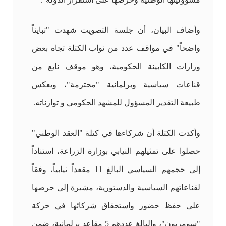
وأضاف البيان، أن جلسة التصويت شهدت "تبايناً
واضحاً" في مواقف عدد من نواب الكتلة تجاه بعض
وزارات الكابينة الحكومية، وهو موقف نابع من
قناعات سياسية وبرلمانية "محترمة"، ويعكس
طبيعة التقدير المسؤول للمشهد الحكومي و توازناته.
وأكدت الكتلة أن شركاءها في كتلة "العقد الوطني"
حصلوا على تمثيلهم النيابي بوزارة الزراعة، استناداً
إلى حجمهم السياسي البالغ 11 مقعداً نيابياً، وفقاً
لقناعاتهم السياسية والدستورية، مشيرة إلى حرصها
على حفظ حضور واستحقاق شركائها في حركة
"سومريون"، والبالغ عددهم 5 مقاعد برلمانية، ضمن