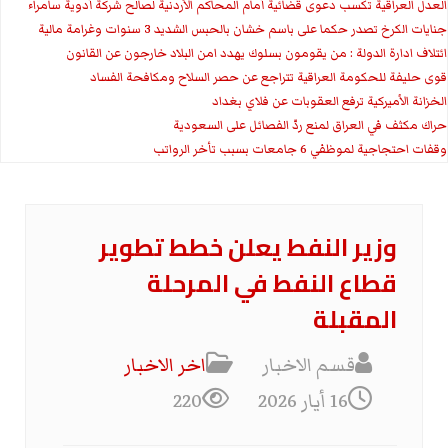
العدل العراقية تكسب دعوى قضائية أمام المحاكم الأردنية لصالح شركة أدوية سامراء
جنايات الكرخ تصدر حكما على باسم خشان بالحبس الشديد 3 سنوات وغرامة مالية
ائتلاف ادارة الدولة : من يقومون بسلوك يهدد امن البلاد خارجون عن القانون
قوى حليفة للحكومة العراقية تتراجع عن حصر السلاح ومكافحة الفساد
الخزانة الأميركية ترفع العقوبات عن فلاي بغداد
حراك مكثف في العراق لمنع ردّ الفصائل على السعودية
وقفات احتجاجية لموظفي 6 جامعات بسبب تأخر الرواتب
وزير النفط يعلن خطط تطوير
قطاع النفط في المرحلة
المقبلة
قسم الاخبار
اخر الاخبار
16 أيار 2026
220