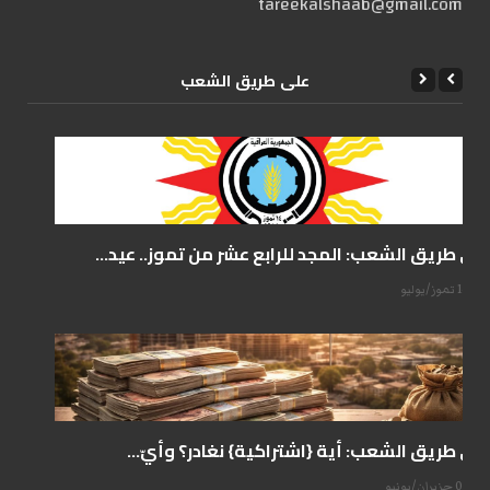
tareekalshaab@gmail.com
علی طریق الشعب
على طريق الشعب: المجد للرابع عشر من تموز.. عيد...
14 تموز/يوليو
على طريق الشعب: أية {اشتراكية} نغادر؟ وأيّ...
07 حزيران/يونيو