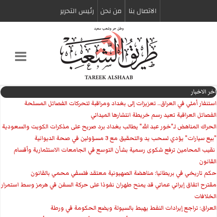
الاتصال بنا
من نحن
رئیس التحریر
اخر الاخبار
استنفار أمني في العراق.. تعزيزات إلى بغداد ومراقبة لتحركات الفصائل المسلحة
الفصائل العراقية تعيد رسم خريطة انتشارها الميداني
الحراك المناهض لـ"خور عبد الله" يطالب بغداد برد صريح على مذكرات الكويت والسعودية
"بيع سيارات" يؤدي لسحب يد والتحقيق مع 3 مسؤولين في صحة الديوانية
‏ نقيب المحامين ترفع شكوى رسمية بشأن التوسع في الجامعات الاستثمارية وأقسام
القانون
حكم تاريخي في بريطانيا: مناهضة الصهيونية معتقد فلسفي محمي بالقانون
مقترح اتفاق إيراني عماني قد يمنح طهران نفوذا على حركة السفن في هرمز وسط استمرار
الخلافات
العراق: تراجع إيرادات النفط يهبط بالسيولة ويضع الحكومة في ورطة