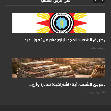
علی طریق الشعب
على طريق الشعب: المجد للرابع عشر من تموز.. عيد...
14 تموز/يوليو
على طريق الشعب: أية {اشتراكية} نغادر؟ وأيّ...
07 حزيران/يونيو