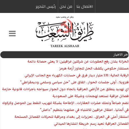
الاتصال بنا
من نحن
رئیس التحریر
اخر الاخبار
الخزانة بشان رفع العقوبات عن شركتين عراقيتين: لا يعني حصانة دائمة
مستشار حكومي يكشف الحل لتجاوز أزمة هرمز
الرقابة المالية: 131 مليار دينار فرق في حسابات الكهرباء مع الجانب الإيراني
فنزويلا.. أولى جلسات الحوار.. اتفاق على "حل سياسي وسلمي وديمقراطي"
اي تهديد ينطلق من الأراضي العراقية باتجاه دول الجوار سيواجه باجراءات قانونية حازمة
فصائل عراقية تستعد لهجمات وشيكة على السعودية
تضم ضباطاً وتملك عشرات العقارات.. الإطاحة بشبكة لتهريب النفط بين الموصل وكركوك
في ألمانيا.. اعتقال عراقيين للاشتباه في صلتهما بتنظيم "داعش"
استنفار أمني في العراق.. تعزيزات إلى بغداد ومراقبة لتحركات الفصائل المسلحة
الفصائل العراقية تعيد رسم خريطة انتشارها الميداني